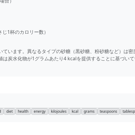
の場合）
糖小さじ1杯のカロリー数）
いています。異なるタイプの砂糖（黒砂糖、粉砂糖など）は密
は炭水化物が1グラムあたり4 kcalを提供することに基づい
d
diet
health
energy
kilojoules
kcal
grams
teaspoons
tables