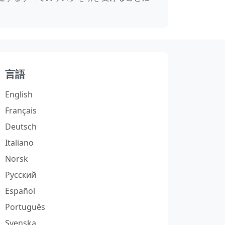
言語
English
Français
Deutsch
Italiano
Norsk
Русский
Español
Português
Svenska