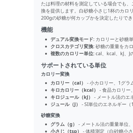
たは料理の材料を測定している場合でも、
換を提供します。白砂糖小さじ1杯のカロ
200gの砂糖が何カップかを決定したりで
機能
デュアル変換モード
: カロリーと砂
クロスカテゴリ変換
: 砂糖の重量をカロ
複数のカロリー単位
: cal、kcal、k
サポートされている単位
カロリー変換
カロリー（cal）
- 小カロリー、1グ
キロカロリー（kcal）
- 食品カロリー、
キロジュール（kJ）
- メートル法のエネルギ
ジュール（J）
- SI単位のエネルギー（1 ca
砂糖変換
グラム（g）
- メートル法の重量単位
小さじ（tsp）
- 体積測定（白砂糖小さじ