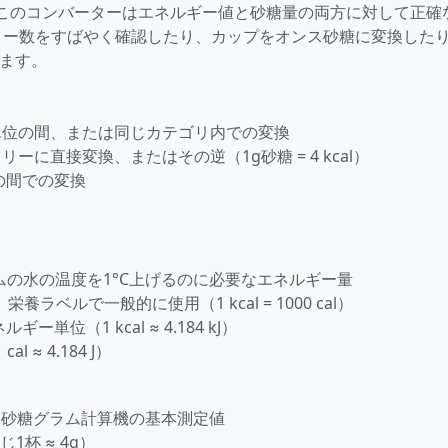
このコンバーターはエネルギー値と砂糖量の両方に対して正確
リー数をすばやく確認したり、カップをオンス砂糖に変換した
きます。
糖単位の間、または同じカテゴリ内での変換
リーに直接変換、またはその逆（1g砂糖 = 4 kcal）
J、Jの間での変換
ラムの水の温度を1°C上げるのに必要なエネルギー量
栄養ラベルで一般的に使用（1 kcal = 1000 cal）
ー単位（1 kcal ≈ 4.184 kJ）
l ≈ 4.184 J）
、砂糖グラム計算機の基本測定値
1杯 ≈ 4g）