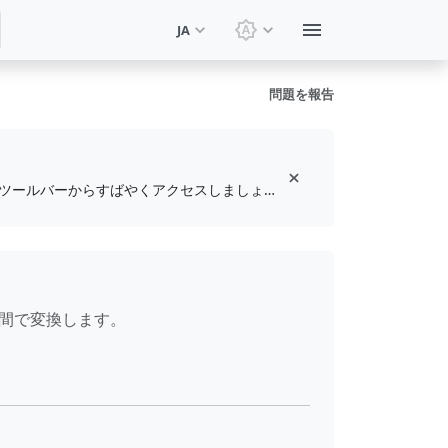
JA
テーマを切り替え: システ
問題を報告
無料のブラウザ拡張機能をインストールして、お気に入りのツールをブックマークし、ツールバーからすばやくアクセスしましょう
位間で変換します。