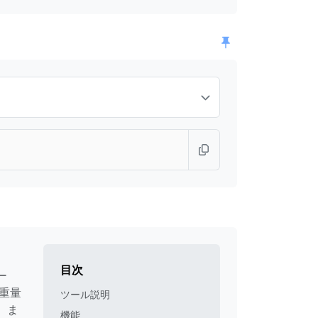
目次
ー
の重量
ツール説明
、ま
機能