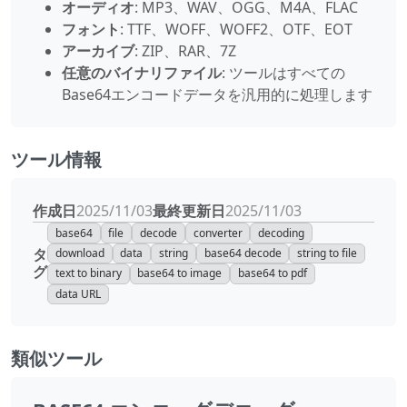
オーディオ
: MP3、WAV、OGG、M4A、FLAC
フォント
: TTF、WOFF、WOFF2、OTF、EOT
アーカイブ
: ZIP、RAR、7Z
任意のバイナリファイル
: ツールはすべての
Base64エンコードデータを汎用的に処理します
ツール情報
作成日
最終更新日
2025/11/03
2025/11/03
base64
file
decode
converter
decoding
タ
download
data
string
base64 decode
string to file
グ
text to binary
base64 to image
base64 to pdf
data URL
類似ツール