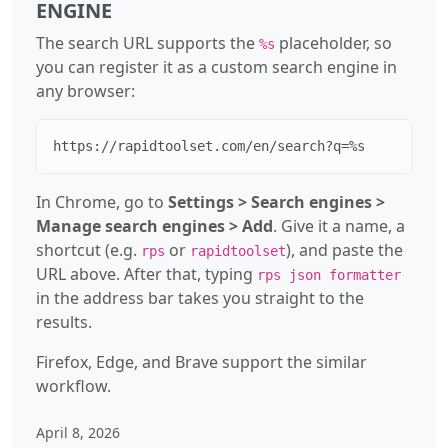
ENGINE
The search URL supports the
placeholder, so
%s
you can register it as a custom search engine in
any browser:
https://rapidtoolset.com/en/search?q=%s
In Chrome, go to
Settings > Search engines >
Manage search engines > Add
. Give it a name, a
shortcut (e.g.
or
), and paste the
rps
rapidtoolset
URL above. After that, typing
rps json formatter
in the address bar takes you straight to the
results.
Firefox, Edge, and Brave support the similar
workflow.
April 8, 2026