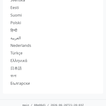
Svenska
Eesti
Suomi
Polski
हिन्दी
العربية
Nederlands
Türkçe
Ελληνικά
日本語
বাংলা
Български
main
/
08e06d1
/
2026-06-26T21:20:03Z