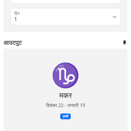
दिन
1
आउटपुट
♑
मकर
दिसंबर 22 - जनवरी 19
पृथ्वी