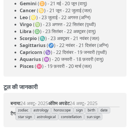
Gemini
(♊) - 21 मई - 20 जून (वायु)
Cancer
(♋) - 21 जून - 22 जुलाई (जल)
Leo
(♌) - 23 जुलाई - 22 अगस्त (अग्नि)
Virgo
(♍) - 23 अगस्त - 22 सितंबर (पृथ्वी)
Libra
(♎) - 23 सितंबर - 22 अक्टूबर (वायु)
Scorpio
(♏) - 23 अक्टूबर - 21 नवंबर (जल)
Sagittarius
(♐) - 22 नवंबर - 21 दिसंबर (अग्नि)
Capricorn
(♑) - 22 दिसंबर - 19 जनवरी (पृथ्वी)
Aquarius
(♒) - 20 जनवरी - 18 फ़रवरी (वायु)
Pisces
(♓) - 19 फ़रवरी - 20 मार्च (जल)
टूल की जानकारी
बनाया
अंतिम अपडेट
24 अक्टू॰ 2025
24 अक्टू॰ 2025
zodiac
astrology
horoscope
sign
birth
date
टैग
star sign
astrological
constellation
sun sign