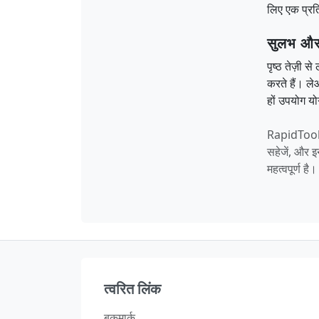
लिए एक प्रत
सुलभ और
पृष्ठ तेज़ी 
करते हैं। ले
हों उपयोग यो
RapidToolSe
सहेजें, और इ
महत्वपूर्ण है।
त्वरित लिंक
बुकमार्क