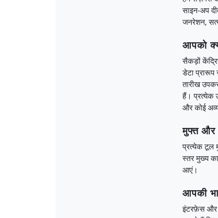
साइन-अप दीव
जनरेशन, सत्य
आपको क्य
सैकड़ों केंद
डेटा प्रारू
तारीख उपकरण
हैं। प्रत्ये
और कोई अव्य
मुफ्त और
प्रत्येक टूल
स्तर मुख्य क
आएं।
आपकी भाष
इंटरफ़ेस और 