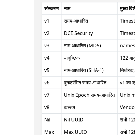
संस्करण
नाम
मुख्य वि
v1
समय-आधारित
Times
v2
DCE Security
Times
v3
नाम-आधारित (MD5)
namespa
v4
यादृच्छिक
122 याद
v5
नाम-आधारित (SHA-1)
निर्धारक
v6
पुनर्क्रमित समय-आधारित
v1 का क
v7
Unix Epoch समय-आधारित
Unix ms
v8
कस्टम
Vendor-
Nil
Nil UUID
सभी 128
Max
Max UUID
सभी 128