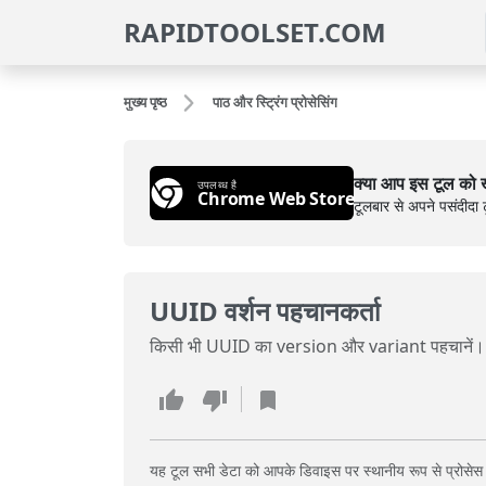
RAPIDTOOLSET.COM
मुख्य पृष्ठ
पाठ और स्ट्रिंग प्रोसेसिंग
क्या आप इस टूल को ख
उपलब्ध है
Chrome Web Store
टूलबार से अपने पसंदीदा ट
UUID वर्शन पहचानकर्ता
किसी भी UUID का version और variant पहचानें। 
यह टूल सभी डेटा को आपके डिवाइस पर स्थानीय रूप से प्रोसेस