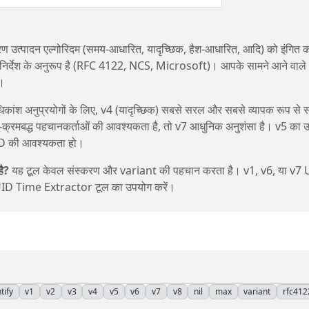
ण उत्पादन एल्गोरिदम (समय-आधारित, यादृच्छिक, हैश-आधारित, आदि) को इंगित 
िर्देश के अनुरूप है (RFC 4122, NCS, Microsoft)। आपके सामने आने वाले
।
कांश अनुप्रयोगों के लिए, v4 (यादृच्छिक) सबसे सरल और सबसे व्यापक रूप से स
्रमबद्ध पहचानकर्ताओं की आवश्यकता है, तो v7 आधुनिक अनुशंसा है। v5 का 
UUID की आवश्यकता हो।
ै?
यह टूल केवल संस्करण और variant की पहचान करता है। v1, v6, या v7
UUID Time Extractor टूल का उपयोग करें।
tify
v1
v2
v3
v4
v5
v6
v7
v8
nil
max
variant
rfc412