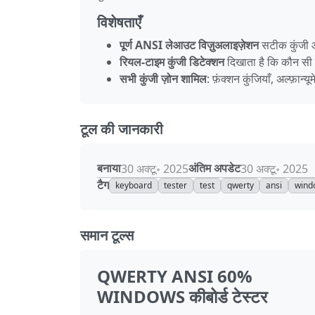
विशेषताएँ
पूर्ण ANSI लेआउट विज़ुअलाइज़ेशन
सटीक कुंजी 
रियल‑टाइम कुंजी डिटेक्शन
दिखाता है कि कौन सी कु
सभी कुंजी ज़ोन शामिल
: फ़ंक्शन कुंजियाँ, अल्फ़ान्यू
टूल की जानकारी
बनाया
अंतिम अपडेट
30 अक्टू॰ 2025
30 अक्टू॰ 2025
टैग
keyboard
tester
test
qwerty
ansi
wind
समान टूल्स
QWERTY ANSI 60%
WINDOWS कीबोर्ड टेस्टर