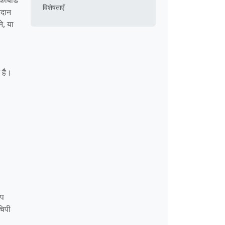
विशेषताएँ
रदान
े, या
 है।
आप
चिपी