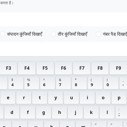
 करता है।
संपादन कुंजियाँ दिखाएँ
तीर कुंजियाँ दिखाएँ
नंबर पैड दिखाएँ
F3
F4
F5
F6
F7
F8
F9
$
%
^
&
*
(
)
_
4
5
6
7
8
9
0
-
e
r
t
y
u
i
o
p
:
d
f
g
h
j
k
l
;
<
>
x
c
v
b
n
m