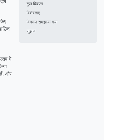
्देश
टूल विवरण
विशेषताएं
 किए
विकल्प समझाया गया
वांछित
सुझाव
्तव में
किया
हैं, और