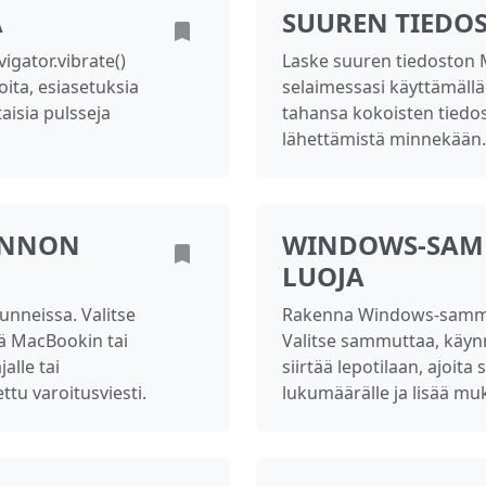
A
SUUREN TIEDO
igator.vibrate()
Laske suuren tiedoston M
ita, esiasetuksia
selaimessasi käyttämällä
aisia pulsseja
tahansa kokoisten tiedo
lähettämistä minnekään.
ENNON
WINDOWS-SA
LUOJA
neissa. Valitse
Rakenna Windows-samm
ää MacBookin tai
Valitse sammuttaa, käynn
alle tai
siirtää lepotilaan, ajoita s
tu varoitusviesti.
lukumäärälle ja lisää mu