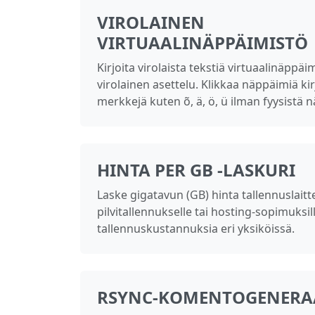
VIROLAINEN
VIRTUAALINÄPPÄIMISTÖ
Kirjoita virolaista tekstiä virtuaalinäppäi
virolainen asettelu. Klikkaa näppäimiä kir
merkkejä kuten õ, ä, ö, ü ilman fyysistä 
HINTA PER GB -LASKURI
Laske gigatavun (GB) hinta tallennuslaitte
pilvitallennukselle tai hosting-sopimuksil
tallennuskustannuksia eri yksiköissä.
RSYNC‑KOMENTOGENERA