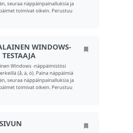
än, seuraa näppäinpainalluksia ja
ppäimet toimivat oikein. Perustuu
ALAINEN WINDOWS-
 TESTAAJA
nen Windows -näppäimistösi
merkeillä (å, ä, ö). Paina näppäimiä
än, seuraa näppäinpainalluksia ja
ppäimet toimivat oikein. Perustuu
SSIVUN