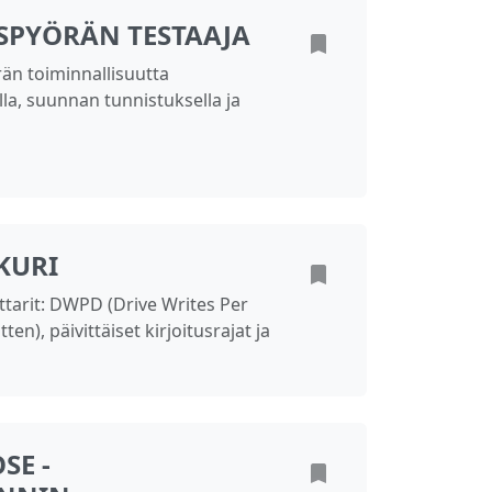
YSPYÖRÄN TESTAAJA
rän toiminnallisuutta
ella, suunnan tunnistuksella ja
KURI
tarit: DWPD (Drive Writes Per
en), päivittäiset kirjoitusrajat ja
SE -