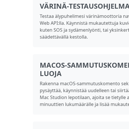
VÄRINÄ-TESTAUSOHJELM
Testaa älypuhelimesi värinämoottoria nav
Web API:lla. Käynnistä mukautettuja kuvio
kuten SOS ja sydämenlyönti, tai yksinkert
säädettävällä kestolla.
MACOS-SAMMUTUSKOM
LUOJA
Rakenna macOS-sammutuskomento sekun
pysäyttää, käynnistää uudelleen tai siirt
Mac Studion lepotilaan, ajoita se tietylle aj
minuuttien lukumäärälle ja lisää mukautet