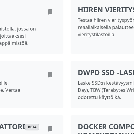
HIIREN VIERIT
Testaa hiiren vierityspyö
reaaliaikaisella palautte
mistöllä, jossa on
vieritystilastoilla
joittaaksesi
näppäimistöä.
DWPD SSD -LAS
ille,
Laske SSD:n kestävyysmit
le. Vertaa
Day), TBW (Terabytes Writt
odotettu käyttöikä.
ATTORI
DOCKER COMPO
BETA