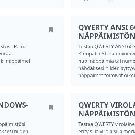
QWERTY ANSI 
NÄPPÄIMISTÖN
tösi. Paina
Testaa QWERTY ANSI 60 
euraa
Kompakti 61-näppäininen 
ikki näppäimet
nuolinäppäimiä tai num
nähdäksesi niiden syttyvä
näppäimet toimivat oikei
INDOWS-
QWERTY VIROL
NÄPPÄIMISTÖN
ppäimistösi
Testaa QWERTY virolain
äksesi niiden
erityisillä virolaisilla me