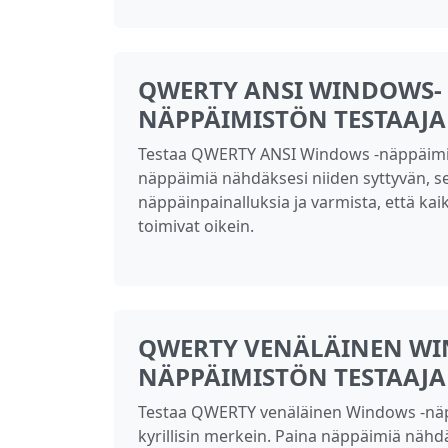
QWERTY ANSI WINDOWS-
NÄPPÄIMISTÖN TESTAAJA
Testaa QWERTY ANSI Windows -näppäimis
näppäimiä nähdäksesi niiden syttyvän, s
näppäinpainalluksia ja varmista, että ka
toimivat oikein.
QWERTY VENÄLÄINEN W
NÄPPÄIMISTÖN TESTAAJA
Testaa QWERTY venäläinen Windows -nä
kyrillisin merkein. Paina näppäimiä nähd