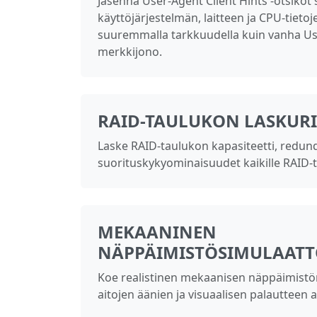
Jäsennä User-Agent Client Hints -otsikot 
käyttöjärjestelmän, laitteen ja CPU-tieto
suuremmalla tarkkuudella kuin vanha Us
merkkijono.
RAID-TAULUKON LASKURI
Laske RAID-taulukon kapasiteetti, redund
suorituskykyominaisuudet kaikille RAID-ty
MEKAANINEN
NÄPPÄIMISTÖSIMULAATT
Koe realistinen mekaanisen näppäimistön
aitojen äänien ja visuaalisen palautteen a