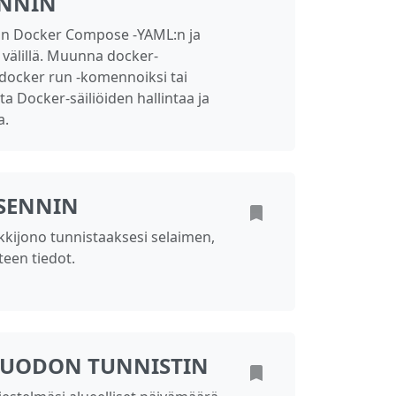
NNIN
n Docker Compose -YAML:n ja
välillä. Muunna docker-
docker run -komennoiksi tai
ta Docker-säiliöiden hallintaa ja
a.
ÄSENNIN
kijono tunnistaaksesi selaimen,
teen tiedot.
MUODON TUNNISTIN