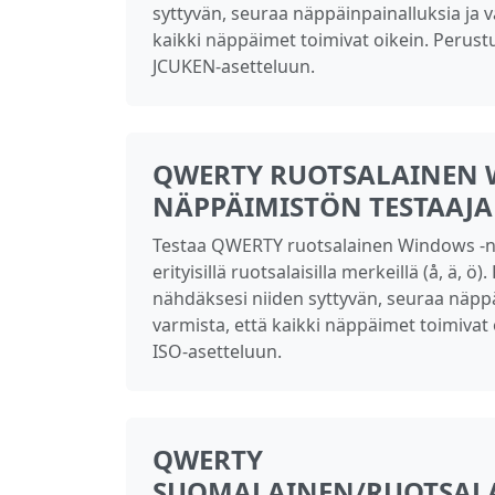
syttyvän, seuraa näppäinpainalluksia ja v
kaikki näppäimet toimivat oikein. Perust
JCUKEN-asetteluun.
QWERTY RUOTSALAINEN 
NÄPPÄIMISTÖN TESTAAJA
Testaa QWERTY ruotsalainen Windows -n
erityisillä ruotsalaisilla merkeillä (å, ä, ö
nähdäksesi niiden syttyvän, seuraa näppä
varmista, että kaikki näppäimet toimivat
ISO-asetteluun.
QWERTY
SUOMALAINEN/RUOTSAL