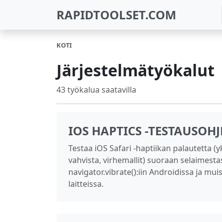
RAPIDTOOLSET.COM
KOTI
Järjestelmätyökalut
43 työkalua saatavilla
IOS HAPTICS -TESTAUSOH
Testaa iOS Safari -haptiikan palautetta (y
vahvista, virhemallit) suoraan selaimesta
navigator.vibrate():iin Androidissa ja mui
laitteissa.