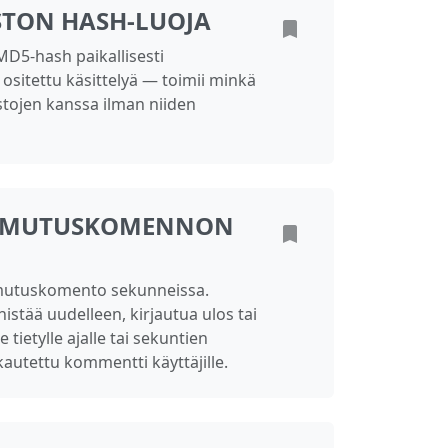
STON HASH-LUOJA
D5-hash paikallisesti
 ositettu käsittelyä — toimii minkä
stojen kanssa ilman niiden
MMUTUSKOMENNON
utuskomento sekunneissa.
istää uudelleen, kirjautua ulos tai
e tietylle ajalle tai sekuntien
kautettu kommentti käyttäjille.