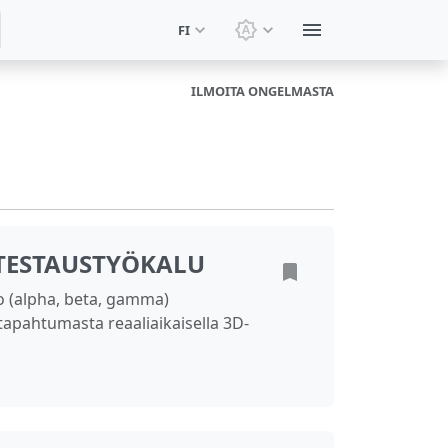
FI
Vaihda teemaa: Järjeste
ILMOITA ONGELMASTA
TESTAUSTYÖKALU
io (alpha, beta, gamma)
apahtumasta reaaliaikaisella 3D-