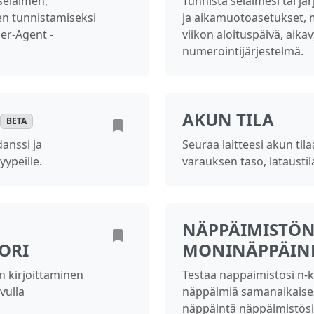
selaimen,
Tunnista selaimesi tai jä
jen tunnistamiseksi
ja aikamuotoasetukset, m
er-Agent -
viikon aloituspäivä, aika
numerointijärjestelmä.
AKUN TILA
BETA
anssi ja
Seuraa laitteesi akun til
ypeille.
varauksen taso, lataustila 
NÄPPÄIMISTÖ
ORI
MONINÄPPÄINP
 kirjoittaminen
Testaa näppäimistösi n-ke
vulla
näppäimiä samanaikaises
näppäintä näppäimistösi v