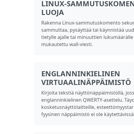
LINUX-SAMMUTUSKOME
LUOJA
Rakenna Linux-sammutuskomento sekunn
sammuttaa, pysäyttää tai käynnistää uude
tietylle ajalle tai minuuttien lukumäärälle 
mukautettu wall-viesti.
ENGLANNINKIELINEN
VIRTUAALINÄPPÄIMISTÖ
Kirjoita tekstiä näyttönäppäimistöllä, jos
englanninkielinen QWERTY-asettelu. Täyd
kosketusnäyttölaitteille, esteettömyystar
fyysinen näppäimistö ei ole käytettävissä