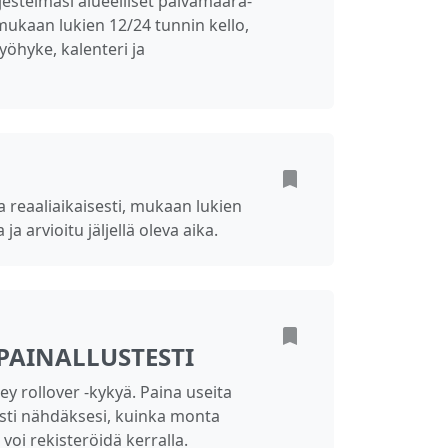
rjestelmäsi alueelliset päivämäärä-
ukaan lukien 12/24 tunnin kello,
vyöhyke, kalenteri ja
aa reaaliaikaisesti, mukaan lukien
ja arvioitu jäljellä oleva aika.
N
AINALLUSTESTI
y rollover -kykyä. Paina useita
ti nähdäksesi, kuinka monta
oi rekisteröidä kerralla.