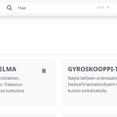
Ctrl
K
JELMA
GYROSKOOPPI-
ksittäinen,
Näytä laitteen orientaat
si. Palautuu
DeviceOrientationEvent-t
ssa tuetuissa
kuutio-esikatselulla.