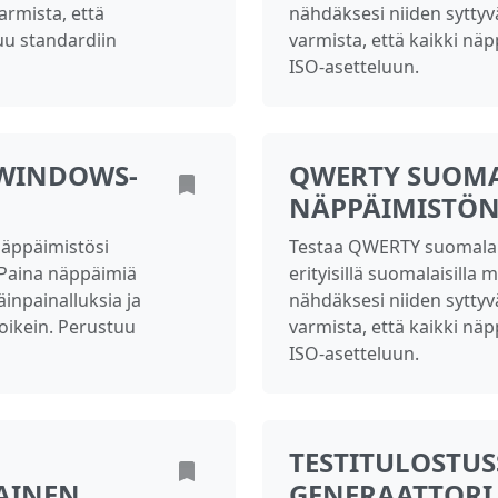
armista, että
nähdäksesi niiden syttyv
uu standardiin
varmista, että kaikki nä
ISO-asetteluun.
WINDOWS-
QWERTY SUOM
NÄPPÄIMISTÖN
äppäimistösi
Testaa QWERTY suomalai
). Paina näppäimiä
erityisillä suomalaisilla 
inpainalluksia ja
nähdäksesi niiden syttyv
 oikein. Perustuu
varmista, että kaikki nä
ISO-asetteluun.
TESTITULOSTU
AINEN
GENERAATTORI