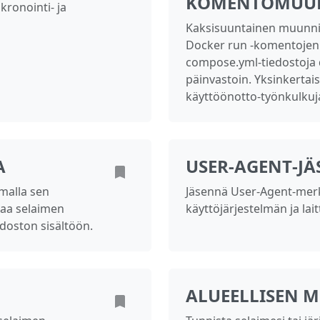
KOMENTOMUU
kronointi‑ ja
Kaksisuuntainen muunni
Docker run -komentojen 
compose.yml-tiedostoja 
päinvastoin. Yksinkertais
käyttöönotto-työnkulkuj
A
USER‑AGENT‑J
malla sen
Jäsennä User‑Agent‑merk
taa selaimen
käyttöjärjestelmän ja lait
doston sisältöön.
ALUEELLISEN 