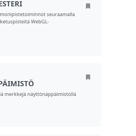
ESTERI
 monipistetoiminnot seuraamalla
sketuspisteitä WebGL-
PÄIMISTÖ
lisiä merkkejä näyttönäppäimistöllä