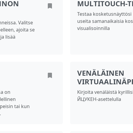
NNON
MULTITOUCH-T
Testaa kosketusnäyttösi
useita samanaikaisia ko
eissa. Valitse
visualisoinnilla
lleen, ajoita se
ja lisää
VENÄLÄINEN
VIRTUAALINÄP
sa on
Kirjoita venäläistä kyril
ellinen
ЙЦУКЕН-asettelulla
peisin tai kun
.