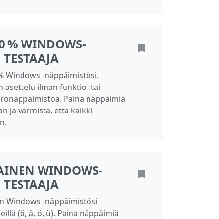
60 % WINDOWS-
 TESTAAJA
% Windows -näppäimistösi.
asettelu ilman funktio- tai
eronäppäimistöä. Paina näppäimiä
n ja varmista, että kaikki
n.
AINEN WINDOWS-
 TESTAAJA
en Windows -näppäimistösi
rkeillä (õ, ä, ö, ü). Paina näppäimiä