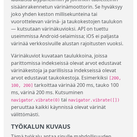
sisäänrakennetun värinämoottorin. Se hyväksyy
joko yhden keston millisekunteina tai
vuorottelevan värinä- ja taukokestojen taulukon
— kutsutaan värinäkuvioksi. API on tuettu
useimmissa Android-selaimissa; iOS ei paljasta
värinää verkkosivuille alustan rajoitusten vuoksi.
Värinäkuviot kuvataan taulukkoina, joissa
parittomissa indekseissä olevat arvot edustavat
värinäkestoja ja parillisissa indekseissä olevat
arvot edustavat taukokestoja. Esimerkiksi
[200,
tarkoittaa värinää 200 ms, tauko 100
100, 200]
ms, värinä 200 ms. Kutsuminen
tai
navigator.vibrate(0)
navigator.vibrate([])
peruuttaa kaikki käynnissä olevat värinät
välittömästi.
TYÖKALUN KUVAUS
Tämä työkalu antaa sinulle mahdollisuuden