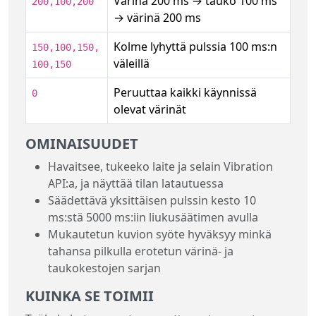
Värinä 200 ms → tauko 100 ms
200,100,200
→ värinä 200 ms
Kolme lyhyttä pulssia 100 ms:n
150,100,150,
väleillä
100,150
Peruuttaa kaikki käynnissä
0
olevat värinät
OMINAISUUDET
Havaitsee, tukeeko laite ja selain Vibration
API:a, ja näyttää tilan latautuessa
Säädettävä yksittäisen pulssin kesto 10
ms:stä 5000 ms:iin liukusäätimen avulla
Mukautetun kuvion syöte hyväksyy minkä
tahansa pilkulla erotetun värinä- ja
taukokestojen sarjan
KUINKA SE TOIMII