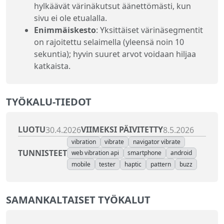
hylkäävät värinäkutsut äänettömästi, kun
sivu ei ole etualalla.
Enimmäiskesto
: Yksittäiset värinäsegmentit
on rajoitettu selaimella (yleensä noin 10
sekuntia); hyvin suuret arvot voidaan hiljaa
katkaista.
TYÖKALU-TIEDOT
LUOTU
VIIMEKSI PÄIVITETTY
30.4.2026
8.5.2026
vibration
vibrate
navigator vibrate
TUNNISTEET
web vibration api
smartphone
android
mobile
tester
haptic
pattern
buzz
SAMANKALTAISET TYÖKALUT