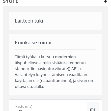
SYÖTE
Laitteen tuki
Kuinka se toimii
Tämä työkalu kutsuu modernien
älypuhelinselaimiin sisäänrakennetun
standardin navigator.vibrate() API:a.
Värähtelyn käynnistämiseen vaaditaan
käyttäjän ele (napauttaminen), ja sivun on
oltava etualalla.
Kesto (ms)
ms