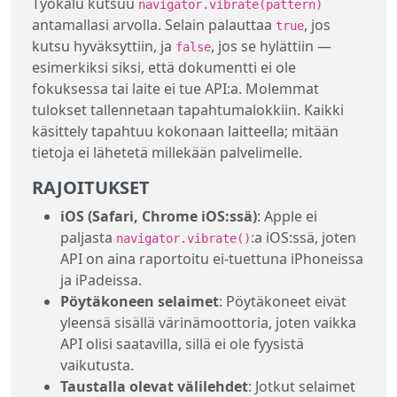
Työkalu kutsuu
navigator.vibrate(pattern)
antamallasi arvolla. Selain palauttaa
, jos
true
kutsu hyväksyttiin, ja
, jos se hylättiin —
false
esimerkiksi siksi, että dokumentti ei ole
fokuksessa tai laite ei tue API:a. Molemmat
tulokset tallennetaan tapahtumalokkiin. Kaikki
käsittely tapahtuu kokonaan laitteella; mitään
tietoja ei lähetetä millekään palvelimelle.
RAJOITUKSET
iOS (Safari, Chrome iOS:ssä)
: Apple ei
paljasta
:a iOS:ssä, joten
navigator.vibrate()
API on aina raportoitu ei-tuettuna iPhoneissa
ja iPadeissa.
Pöytäkoneen selaimet
: Pöytäkoneet eivät
yleensä sisällä värinämoottoria, joten vaikka
API olisi saatavilla, sillä ei ole fyysistä
vaikutusta.
Taustalla olevat välilehdet
: Jotkut selaimet