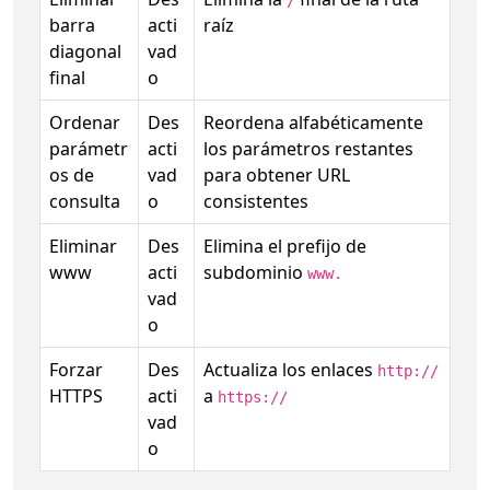
barra
acti
raíz
diagonal
vad
final
o
Ordenar
Des
Reordena alfabéticamente
parámetr
acti
los parámetros restantes
os de
vad
para obtener URL
consulta
o
consistentes
Eliminar
Des
Elimina el prefijo de
www
acti
subdominio
www.
vad
o
Forzar
Des
Actualiza los enlaces
http://
HTTPS
acti
a
https://
vad
o