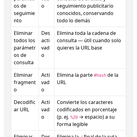
os de
o
seguimiento publicitario
seguimie
conocidos, conservando
nto
todo lo demás
Eliminar
Des
Elimina toda la cadena de
todos los
acti
consulta — útil cuando solo
parámetr
vad
quieres la URL base
os de
o
consulta
Eliminar
Acti
Elimina la parte
de la
#hash
fragment
vad
URL
o
o
Decodific
Acti
Convierte los caracteres
ar URL
vad
codificados en porcentaje
o
(p. ej.
→ espacio) a su
%20
forma legible
Eliminar
Des
Elimina la
final de la ruta
/