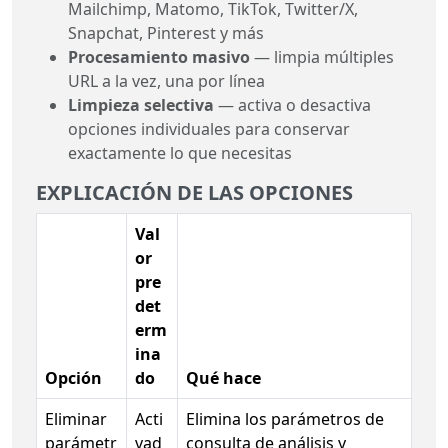
Mailchimp, Matomo, TikTok, Twitter/X,
Snapchat, Pinterest y más
Procesamiento masivo
— limpia múltiples
URL a la vez, una por línea
Limpieza selectiva
— activa o desactiva
opciones individuales para conservar
exactamente lo que necesitas
EXPLICACIÓN DE LAS OPCIONES
Val
or
pre
det
erm
ina
Opción
do
Qué hace
Eliminar
Acti
Elimina los parámetros de
parámetr
vad
consulta de análisis y