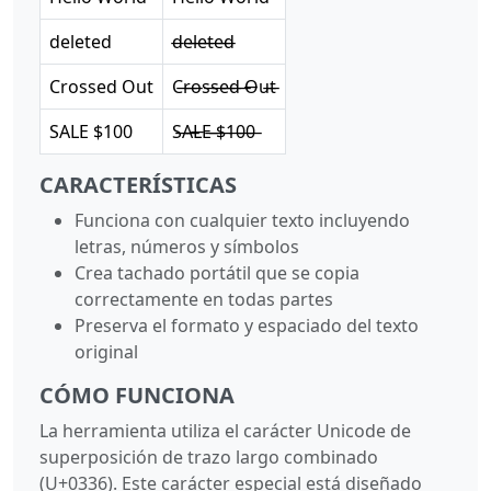
deleted
d̶e̶l̶e̶t̶e̶d̶
Crossed Out
C̶r̶o̶s̶s̶e̶d̶ ̶O̶u̶t̶
SALE $100
S̶A̶L̶E̶ ̶$̶1̶0̶0̶
CARACTERÍSTICAS
Funciona con cualquier texto incluyendo
letras, números y símbolos
Crea tachado portátil que se copia
correctamente en todas partes
Preserva el formato y espaciado del texto
original
CÓMO FUNCIONA
La herramienta utiliza el carácter Unicode de
superposición de trazo largo combinado
(U+0336). Este carácter especial está diseñado