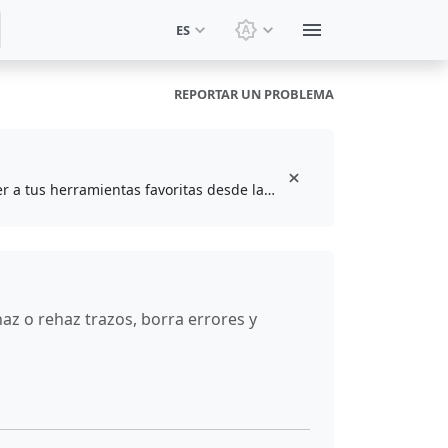
ES
Cambiar tema: Tema del 
REPORTAR UN PROBLEMA
Instala la extensión gratuita del navegador para guardar en marcadores y acceder a tus herramientas favoritas desde la barra de herramientas
az o rehaz trazos, borra errores y