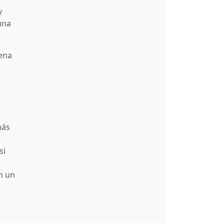
y
una
cena
más
si
n un