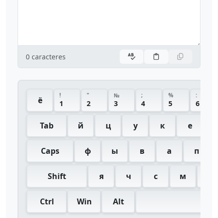
0
caracteres
!
"
№
;
%
:
ё
1
2
3
4
5
6
Tab
й
ц
у
к
е
Caps
ф
ы
в
а
п
Shift
я
ч
с
м
и
Ctrl
Win
Alt