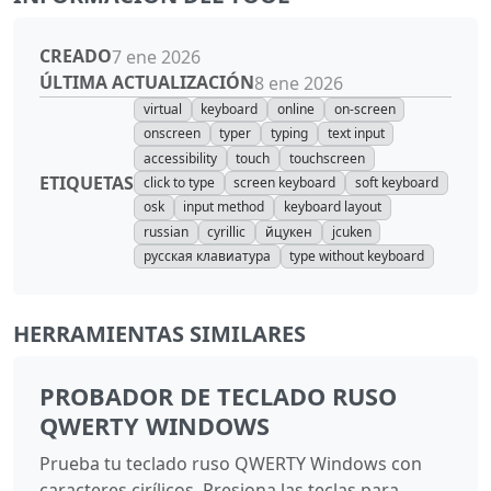
CREADO
7 ene 2026
ÚLTIMA ACTUALIZACIÓN
8 ene 2026
virtual
keyboard
online
on-screen
onscreen
typer
typing
text input
accessibility
touch
touchscreen
ETIQUETAS
click to type
screen keyboard
soft keyboard
osk
input method
keyboard layout
russian
cyrillic
йцукен
jcuken
русская клавиатура
type without keyboard
HERRAMIENTAS SIMILARES
PROBADOR DE TECLADO RUSO
QWERTY WINDOWS
Prueba tu teclado ruso QWERTY Windows con
caracteres cirílicos. Presiona las teclas para