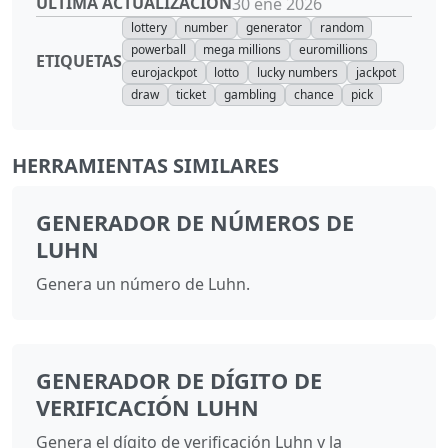
ÚLTIMA ACTUALIZACIÓN
30 ene 2026
lottery
number
generator
random
powerball
mega millions
euromillions
ETIQUETAS
eurojackpot
lotto
lucky numbers
jackpot
draw
ticket
gambling
chance
pick
HERRAMIENTAS SIMILARES
GENERADOR DE NÚMEROS DE
LUHN
Genera un número de Luhn.
GENERADOR DE DÍGITO DE
VERIFICACIÓN LUHN
Genera el dígito de verificación Luhn y la