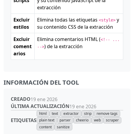
scripts
y su contenido JavaScript de la
extracción
Excluir
Elimina todas las etiquetas
y
<style>
estilos
su contenido CSS de la extracción
Excluir
Elimina comentarios HTML (
<!-- ...
coment
) de la extracción
-->
arios
INFORMACIÓN DEL TOOL
CREADO
19 ene 2026
ÚLTIMA ACTUALIZACIÓN
19 ene 2026
html
text
extractor
strip
remove tags
ETIQUETAS
plain text
parser
cheerio
web
scraper
content
sanitize