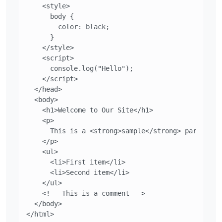
    <style>

      body {

        color: black;

      }

    </style>

    <script>

      console.log("Hello");

    </script>

  </head>

  <body>

    <h1>Welcome to Our Site</h1>

    <p>

      This is a <strong>sample</strong> paragraph 
    </p>

    <ul>

      <li>First item</li>

      <li>Second item</li>

    </ul>

    <!-- This is a comment -->

  </body>

</html>