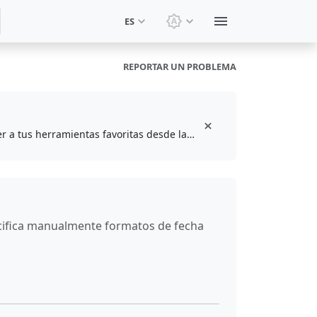
ES
Cambiar tema: Tema del 
REPORTAR UN PROBLEMA
Instala la extensión gratuita del navegador para guardar en marcadores y acceder a tus herramientas favoritas desde la barra de herramientas
cifica manualmente formatos de fecha