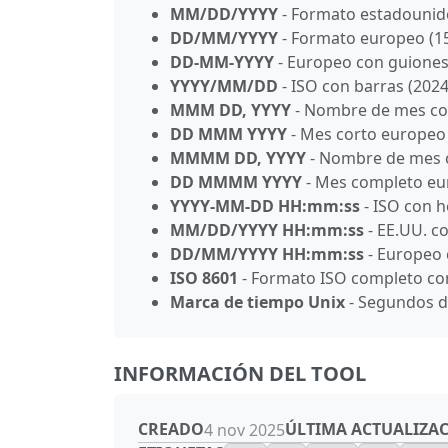
MM/DD/YYYY
- Formato estadounid
DD/MM/YYYY
- Formato europeo (1
DD-MM-YYYY
- Europeo con guiones
YYYY/MM/DD
- ISO con barras (2024
MMM DD, YYYY
- Nombre de mes cor
DD MMM YYYY
- Mes corto europeo 
MMMM DD, YYYY
- Nombre de mes c
DD MMMM YYYY
- Mes completo eur
YYYY-MM-DD HH:mm:ss
- ISO con h
MM/DD/YYYY HH:mm:ss
- EE.UU. c
DD/MM/YYYY HH:mm:ss
- Europeo 
ISO 8601
- Formato ISO completo co
Marca de tiempo Unix
- Segundos d
INFORMACIÓN DEL TOOL
CREADO
ÚLTIMA ACTUALIZA
4 nov 2025