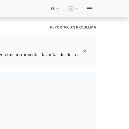
ES
Cambiar tema: Tema del 
REPORTAR UN PROBLEMA
Instala la extensión gratuita del navegador para guardar en marcadores y acceder a tus herramientas favoritas desde la barra de herramientas