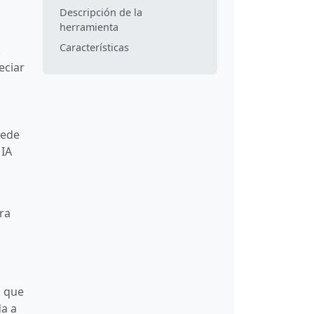
Descripción de la
herramienta
Características
.
eciar
uede
 IA
ra
o que
da a