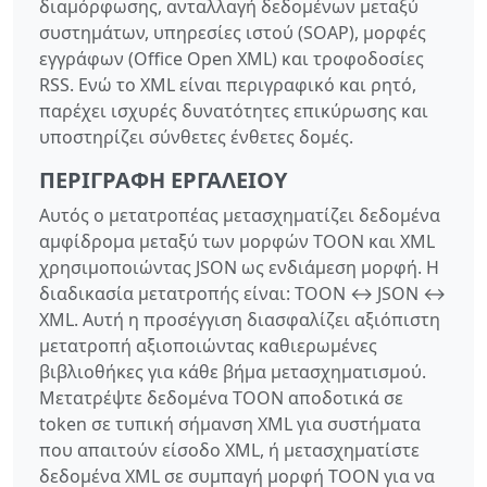
διαμόρφωσης, ανταλλαγή δεδομένων μεταξύ
συστημάτων, υπηρεσίες ιστού (SOAP), μορφές
εγγράφων (Office Open XML) και τροφοδοσίες
RSS. Ενώ το XML είναι περιγραφικό και ρητό,
παρέχει ισχυρές δυνατότητες επικύρωσης και
υποστηρίζει σύνθετες ένθετες δομές.
ΠΕΡΙΓΡΑΦΉ ΕΡΓΑΛΕΊΟΥ
Αυτός ο μετατροπέας μετασχηματίζει δεδομένα
αμφίδρομα μεταξύ των μορφών TOON και XML
χρησιμοποιώντας JSON ως ενδιάμεση μορφή. Η
διαδικασία μετατροπής είναι: TOON ↔ JSON ↔
XML. Αυτή η προσέγγιση διασφαλίζει αξιόπιστη
μετατροπή αξιοποιώντας καθιερωμένες
βιβλιοθήκες για κάθε βήμα μετασχηματισμού.
Μετατρέψτε δεδομένα TOON αποδοτικά σε
token σε τυπική σήμανση XML για συστήματα
που απαιτούν είσοδο XML, ή μετασχηματίστε
δεδομένα XML σε συμπαγή μορφή TOON για να