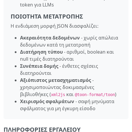
token για LLMs
ΠΟΙΌΤΗΤΑ ΜΕΤΑΤΡΟΠΉΣ
Η ενδιάμεση μορφή JSON διασφαλίζει:
Ακεραιότητα δεδομένων
- χωρίς απώλεια
δεδομένων κατά τη μετατροπή
Διατήρηση τύπου
- αριθμοί, boolean και
null τιμές διατηρούνται
Συνέπεια δομής
- ένθετες σχέσεις
διατηρούνται
Αξιόπιστος μετασχηματισμός
-
χρησιμοποιώντας δοκιμασμένες
βιβλιοθήκες (
και
)
xml2js
@toon-format/toon
Χειρισμός σφαλμάτων
- σαφή μηνύματα
σφάλματος για μη έγκυρη είσοδο
ΠΛΗΡΟΦΟΡΊΕΣ ΕΡΓΑΛΕΊΟΥ