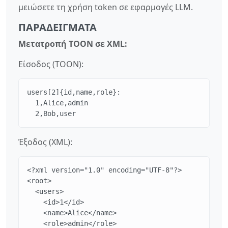
μειώσετε τη χρήση token σε εφαρμογές LLM.
ΠΑΡΑΔΕΊΓΜΑΤΑ
Μετατροπή TOON σε XML:
Είσοδος (TOON):
users[2]{id,name,role}:

  1,Alice,admin

  2,Bob,user
Έξοδος (XML):
<?xml version="1.0" encoding="UTF-8"?>

<root>

  <users>

    <id>1</id>

    <name>Alice</name>

    <role>admin</role>
