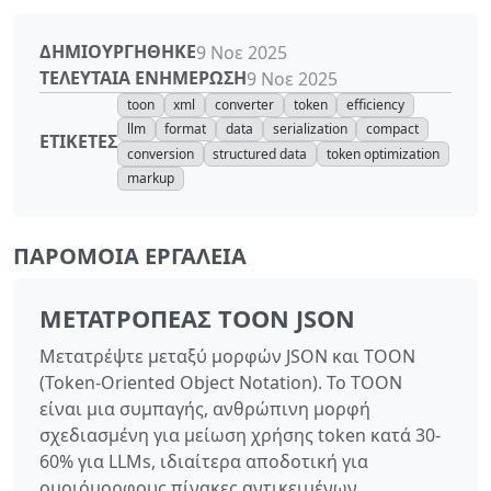
ΔΗΜΙΟΥΡΓΉΘΗΚΕ
9 Νοε 2025
ΤΕΛΕΥΤΑΊΑ ΕΝΗΜΈΡΩΣΗ
9 Νοε 2025
toon
xml
converter
token
efficiency
llm
format
data
serialization
compact
ΕΤΙΚΈΤΕΣ
conversion
structured data
token optimization
markup
ΠΑΡΌΜΟΙΑ ΕΡΓΑΛΕΊΑ
ΜΕΤΑΤΡΟΠΈΑΣ TOON JSON
Μετατρέψτε μεταξύ μορφών JSON και TOON
(Token-Oriented Object Notation). Το TOON
είναι μια συμπαγής, ανθρώπινη μορφή
σχεδιασμένη για μείωση χρήσης token κατά 30-
60% για LLMs, ιδιαίτερα αποδοτική για
ομοιόμορφους πίνακες αντικειμένων.