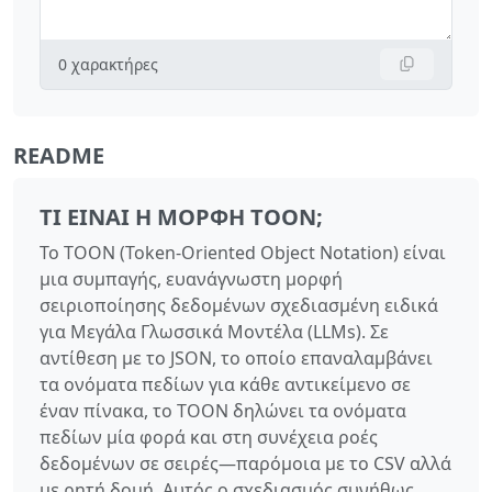
0
χαρακτήρες
README
ΤΙ ΕΊΝΑΙ Η ΜΟΡΦΉ TOON;
Το TOON (Token-Oriented Object Notation) είναι
μια συμπαγής, ευανάγνωστη μορφή
σειριοποίησης δεδομένων σχεδιασμένη ειδικά
για Μεγάλα Γλωσσικά Μοντέλα (LLMs). Σε
αντίθεση με το JSON, το οποίο επαναλαμβάνει
τα ονόματα πεδίων για κάθε αντικείμενο σε
έναν πίνακα, το TOON δηλώνει τα ονόματα
πεδίων μία φορά και στη συνέχεια ροές
δεδομένων σε σειρές—παρόμοια με το CSV αλλά
με ρητή δομή. Αυτός ο σχεδιασμός συνήθως