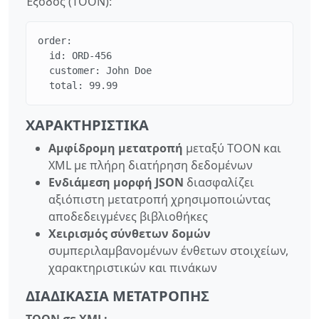
Έξοδος (TOON):
order:

  id: ORD-456

  customer: John Doe

  total: 99.99
ΧΑΡΑΚΤΗΡΙΣΤΙΚΆ
Αμφίδρομη μετατροπή
μεταξύ TOON και
XML με πλήρη διατήρηση δεδομένων
Ενδιάμεση μορφή JSON
διασφαλίζει
αξιόπιστη μετατροπή χρησιμοποιώντας
αποδεδειγμένες βιβλιοθήκες
Χειρισμός σύνθετων δομών
συμπεριλαμβανομένων ένθετων στοιχείων,
χαρακτηριστικών και πινάκων
ΔΙΑΔΙΚΑΣΊΑ ΜΕΤΑΤΡΟΠΉΣ
TOON σε XML: