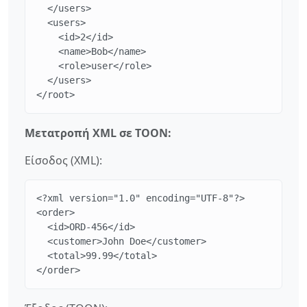
  </users>

  <users>

    <id>2</id>

    <name>Bob</name>

    <role>user</role>

  </users>

</root>
Μετατροπή XML σε TOON:
Είσοδος (XML):
<?xml version="1.0" encoding="UTF-8"?>

<order>

  <id>ORD-456</id>

  <customer>John Doe</customer>

  <total>99.99</total>

</order>