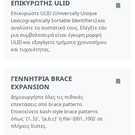
ΕΠΙΚΥΡΩΤΉΣ ULID
Επικυρώστε ULID (Universally Unique
Lexicographically Sortable Identifiers) και
αναλύστε τα συστατικά τους. Ελέγξτε εάν
μια συμβολοσειρά είναι έγκυρη μορφή
ULID και εξαγάγετε τμήματα χρονοσήμου
και τυχαιότητας.
ΓΕΝΝΉΤΡΙΑ BRACE
EXPANSION
Δημιουργήστε όλες τις πιθανές
επεκτάσεις από brace patterns.
Επεκτείνετε bash-style brace patterns
όπως '{1..5}', '{a,b,c}' ή file-'{001..100}' σε
πλήρεις λίστες.