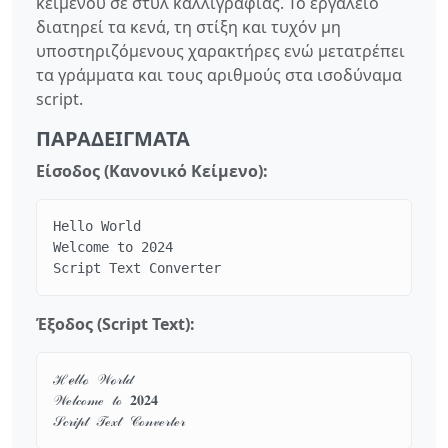
κειμένου σε στυλ καλλιγραφίας. Το εργαλείο
διατηρεί τα κενά, τη στίξη και τυχόν μη
υποστηριζόμενους χαρακτήρες ενώ μετατρέπει
τα γράμματα και τους αριθμούς στα ισοδύναμα
script.
ΠΑΡΑΔΕΊΓΜΑΤΑ
Είσοδος (Κανονικό Κείμενο):
Hello World

Welcome to 2024

Script Text Converter
Έξοδος (Script Text):
ℋℯ𝓁𝓁ℴ 𝒲ℴ𝓇𝓁𝒹

𝒲ℯ𝓁𝒸ℴ𝓂ℯ 𝓉ℴ 𝟐𝟎𝟐𝟒

𝒮𝒸𝓇𝒾𝓅𝓉 𝒯ℯ𝓍𝓉 𝒞ℴ𝓃𝓋ℯ𝓇𝓉ℯ𝓇