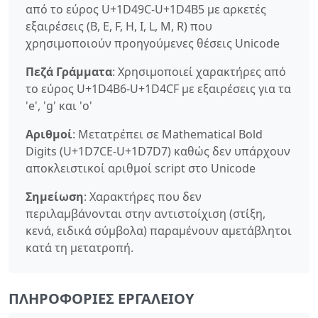
από το εύρος U+1D49C-U+1D4B5 με αρκετές
εξαιρέσεις (B, E, F, H, I, L, M, R) που
χρησιμοποιούν προηγούμενες θέσεις Unicode
Πεζά Γράμματα
: Χρησιμοποιεί χαρακτήρες από
το εύρος U+1D4B6-U+1D4CF με εξαιρέσεις για τα
'e', 'g' και 'o'
Αριθμοί
: Μετατρέπει σε Mathematical Bold
Digits (U+1D7CE-U+1D7D7) καθώς δεν υπάρχουν
αποκλειστικοί αριθμοί script στο Unicode
Σημείωση
: Χαρακτήρες που δεν
περιλαμβάνονται στην αντιστοίχιση (στίξη,
κενά, ειδικά σύμβολα) παραμένουν αμετάβλητοι
κατά τη μετατροπή.
ΠΛΗΡΟΦΟΡΊΕΣ ΕΡΓΑΛΕΊΟΥ