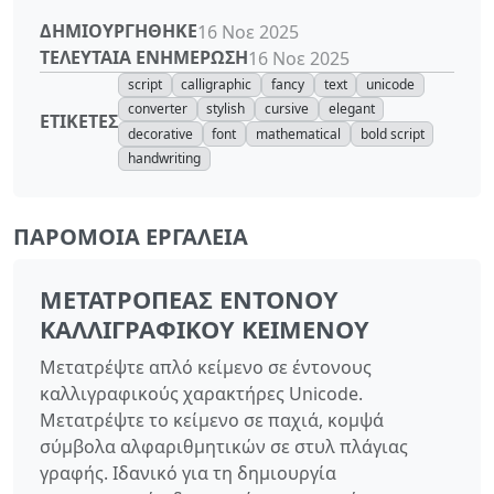
ΔΗΜΙΟΥΡΓΉΘΗΚΕ
16 Νοε 2025
ΤΕΛΕΥΤΑΊΑ ΕΝΗΜΈΡΩΣΗ
16 Νοε 2025
script
calligraphic
fancy
text
unicode
converter
stylish
cursive
elegant
ΕΤΙΚΈΤΕΣ
decorative
font
mathematical
bold script
handwriting
ΠΑΡΌΜΟΙΑ ΕΡΓΑΛΕΊΑ
ΜΕΤΑΤΡΟΠΈΑΣ ΈΝΤΟΝΟΥ
ΚΑΛΛΙΓΡΑΦΙΚΟΎ ΚΕΙΜΈΝΟΥ
Μετατρέψτε απλό κείμενο σε έντονους
καλλιγραφικούς χαρακτήρες Unicode.
Μετατρέψτε το κείμενο σε παχιά, κομψά
σύμβολα αλφαριθμητικών σε στυλ πλάγιας
γραφής. Ιδανικό για τη δημιουργία