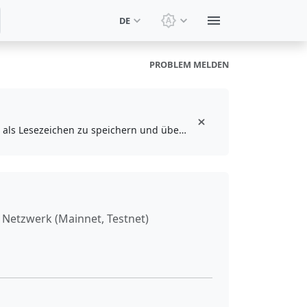
DE
Design wechseln: Syste
PROBLEM MELDEN
Installieren Sie die kostenlose Browser-Erweiterung, um Ihre Lieblingswerkzeuge als Lesezeichen zu speichern und über die Symbolleiste darauf zuzugreifen
s Netzwerk (Mainnet, Testnet)