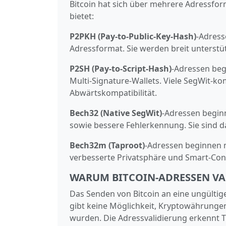
Bitcoin hat sich über mehrere Adressfor
bietet:
P2PKH (Pay-to-Public-Key-Hash)
‑Adress
Adressformat. Sie werden breit unterstü
P2SH (Pay-to-Script-Hash)
‑Adressen beg
Multi‑Signature‑Wallets. Viele SegWit‑k
Abwärtskompatibilität.
Bech32 (Native SegWit)
‑Adressen begin
sowie bessere Fehl­erkennung. Sie sind 
Bech32m (Taproot)
‑Adressen beginnen m
verbesserte Privatsphäre und Smart‑Con
WARUM BITCOIN-ADRESSEN VA
Das Senden von Bitcoin an eine ungültig
gibt keine Möglichkeit, Kryptowährungen
wurden. Die Adressvalidierung erkennt T