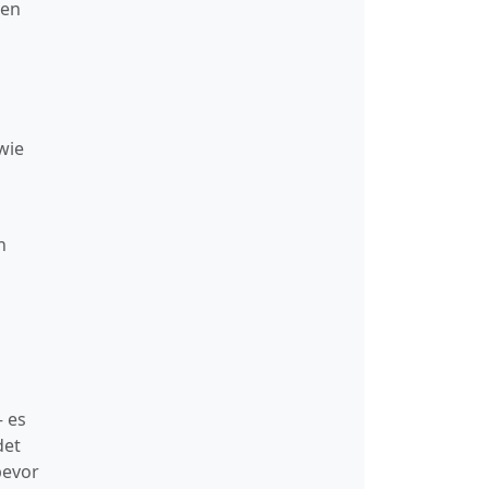
nen
wie
n
– es
det
bevor