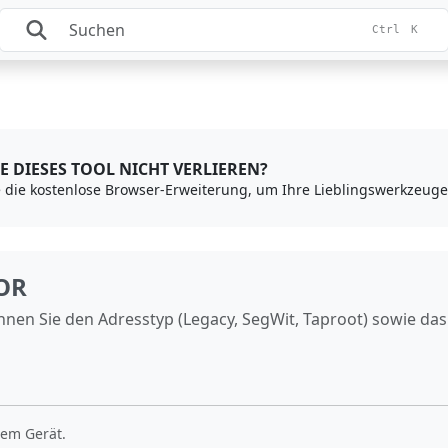
Ctrl
K
E DIESES TOOL NICHT VERLIEREN?
OR
nnen Sie den Adresstyp (Legacy, SegWit, Taproot) sowie da
hrem Gerät.