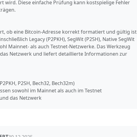
rt wird. Diese einfache Prüfung kann kostspielige Fehler
trägen.
t, ob eine Bitcoin‑Adresse korrekt formatiert und gültig ist
inschließlich Legacy (P2PKH), SegWit (P2SH), Native SegWit
ohl Mainnet‑ als auch Testnet‑Netzwerke. Das Werkzeug
as Netzwerk und liefert detaillierte Informationen zur
e (P2PKH, P2SH, Bech32, Bech32m)
essen sowohl im Mainnet als auch im Testnet
 und das Netzwerk
ERT
30.12.2025