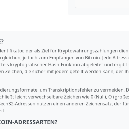
E?
Identifikator, der als Ziel für Kryptowährungszahlungen dien
ergleichen, jedoch zum Empfangen von Bitcoin. Jede Adress
ttels kryptografischer Hash‑Funktion abgeleitet und ergibt 
 Zeichen, die sicher mit jedem geteilt werden kann, der I
odierungsformate, um Transkriptionsfehler zu vermeiden. D
ießt leicht verwechselbare Zeichen wie 0 (Null), O (großes
re Bech32‑Adressen nutzen einen anderen Zeichensatz, der fü
st.
COIN-ADRESSARTEN?