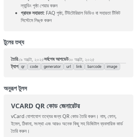
ল্যান্ডিং পৃষ্ঠা শেয়ার করুন
গ্রাহক সহায়তা
: FAQ পৃষ্ঠা, টিউটোরিয়াল ভিডিও বা সহায়তা টিকিট
সিস্টেমে লিঙ্ক করুন
টুলের তথ্য
তৈরি
সর্বশেষ আপডেট
২৯ অক্টো, ২০২৫
৩০ অক্টো, ২০২৫
ট্যাগ
qr
code
generator
url
link
barcode
image
অনুরূপ টুলস
VCARD QR কোড জেনারেটর
vCard যোগাযোগ তথ্যের জন্য QR কোড তৈরি করুন। নাম, ফোন,
ইমেল, ঠিকানা, সংস্থা এবং আরও অনেক কিছু সহ ডিজিটাল ব্যবসায়িক কার্ড
তৈরি করুন।