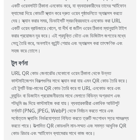
একটি ওয়েবসাইট ঠিকানা এনকোড করে, যা ব্যবহারকারীদের তাদের স্মার্টফোন
ক্যামেরা দিয়ে কোডটি স্ক্যান করে দ্রুত ওয়েব পৃষ্ঠাগুলিতে অ্যাক্সেস করতে
দেয়। স্ক্যান করার সময়, ডিভাইসটি স্বয়ংক্রিয়ভাবে এনকোড করা URL
একটি ওয়েব ব্রাউজারে খোলে, যা দীর্ঘ বা জটিল ওয়েব ঠিকানা ম্যানুয়ালি টাইপ
করার প্রয়োজন দূর করে। এই প্রযুক্তি ভৌত এবং ডিজিটাল জগতের মধ্যে
সেতু তৈরি করে, অনলাইন কন্টেন্ট শেয়ার এবং অ্যাক্সেস করা তাৎক্ষণিক এবং
সহজ করে তোলে।
টুল বর্ণনা
URL QR কোড জেনারেটর যেকোনো ওয়েব ঠিকানা থেকে উন্নত
কাস্টমাইজেশন বিকল্পগুলির সাথে স্ক্যান করা যায় এমন QR কোড তৈরি করে।
এই টুলটি উচ্চ-মানের QR কোড তৈরি করে যা URL এনকোড করে এবং
ব্র্যান্ডিং বা ডিজাইন প্রয়োজনীয়তার সাথে মেলাতে বিভিন্ন অগ্রভাগ এবং
পটভূমি রঙ দিয়ে কাস্টমাইজ করা যায়। ব্যবহারকারীরা একাধিক আউটপুট
ফর্ম্যাট (PNG, JPEG, WebP) থেকে নির্বাচন করতে পারে এবং
সর্বোত্তম স্ক্যানিং নির্ভরযোগ্যতা নিশ্চিত করতে ত্রুটি সংশোধন স্তর সামঞ্জস্য
করতে পারে। উত্পাদিত QR কোডগুলি মান-সম্মত এবং সমস্ত আধুনিক QR
কোড রিডার এবং স্মার্টফোন ক্যামেরার সাথে কাজ করে।