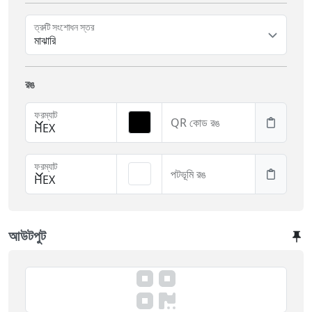
ত্রুটি সংশোধন স্তর
মাঝারি
রঙ
ফরম্যাট
QR কোড রঙ
HEX
ফরম্যাট
পটভূমি রঙ
HEX
আউটপুট