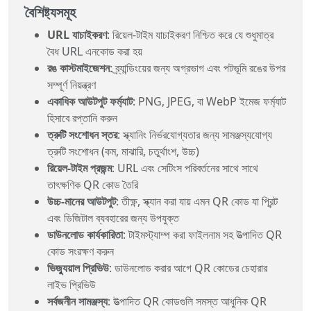
বৈশিষ্ট্যসমূহ
URL যাচাইকরণ
: রিয়েল-টাইম যাচাইকরণ নিশ্চিত করে যে শুধুমাত্র
বৈধ URL এনকোড করা হয়
রঙ কাস্টমাইজেশন
: ব্র্যান্ডিংয়ের জন্য অগ্রভাগ এবং পটভূমি রঙের উপর
সম্পূর্ণ নিয়ন্ত্রণ
একাধিক আউটপুট ফর্ম্যাট
: PNG, JPEG, বা WebP ইমেজ ফর্ম্যাট
হিসাবে রপ্তানি করুন
ত্রুটি সংশোধন স্তর
: স্ক্যানিং নির্ভরযোগ্যতার জন্য সামঞ্জস্যযোগ্য
ত্রুটি সংশোধন (কম, মাঝারি, চতুর্থাংশ, উচ্চ)
রিয়েল-টাইম প্রজন্ম
: URL এবং সেটিংস পরিবর্তনের সাথে সাথে
তাৎক্ষণিক QR কোড তৈরি
উচ্চ-মানের আউটপুট
: তীক্ষ্ণ, স্ক্যান করা যায় এমন QR কোড যা প্রিন্ট
এবং ডিজিটাল ব্যবহারের জন্য উপযুক্ত
ডাউনলোড কার্যকারিতা
: টাইমস্ট্যাম্প করা ফাইলনাম সহ উত্পাদিত QR
কোড সংরক্ষণ করুন
ভিজ্যুয়াল প্রিভিউ
: ডাউনলোড করার আগে QR কোডের চেহারার
লাইভ প্রিভিউ
সর্বজনীন সামঞ্জস্য
: উত্পাদিত QR কোডগুলি সমস্ত আধুনিক QR