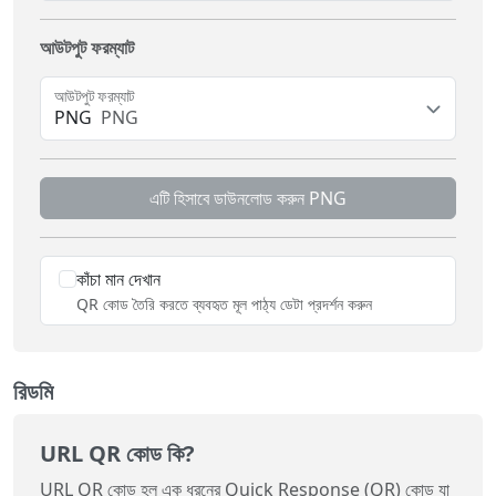
আউটপুট ফরম্যাট
আউটপুট ফরম্যাট
PNG
PNG
এটি হিসাবে ডাউনলোড করুন
PNG
কাঁচা মান দেখান
QR কোড তৈরি করতে ব্যবহৃত মূল পাঠ্য ডেটা প্রদর্শন করুন
রিডমি
URL QR কোড কি?
URL QR কোড হল এক ধরনের Quick Response (QR) কোড যা