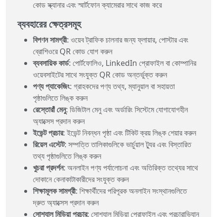
কোড স্ক্যানার এবং স্মার্টফোন ক্যামেরার সাথে কাজ করে
ব্যবহারের ক্ষেত্রসমূহ
বিপণন সামগ্রী
: ওয়েব ট্রাফিক চালনার জন্য ফ্লায়ার, পোস্টার এবং
ব্রোশিওরে QR কোড যোগ করুন
ব্যবসায়িক কার্ড
: পোর্টফোলিও, LinkedIn প্রোফাইল বা কোম্পানির
ওয়েবসাইটের সাথে সংযুক্ত QR কোড অন্তর্ভুক্ত করুন
পণ্য প্যাকেজিং
: গ্রাহকদের পণ্য তথ্য, ম্যানুয়াল বা সহায়তা
পৃষ্ঠাগুলিতে লিঙ্ক করুন
রেস্তোরাঁ মেনু
: ডিজিটাল মেনু এবং অর্ডারিং সিস্টেমে যোগাযোগহীন
অ্যাক্সেস প্রদান করুন
ইভেন্ট প্রচার
: ইভেন্ট নিবন্ধন পৃষ্ঠা এবং টিকিট ক্রয় লিঙ্ক শেয়ার করুন
রিয়েল এস্টেট
: সম্পত্তি তালিকাগুলিকে ভার্চুয়াল ট্যুর এবং বিস্তারিত
তথ্য পৃষ্ঠাগুলিতে লিঙ্ক করুন
খুচরা প্রদর্শন
: অনলাইন পণ্য পর্যালোচনা এবং অতিরিক্ত তথ্যের সাথে
দোকানে কেনাকাটাকারীদের সংযুক্ত করুন
শিক্ষামূলক সামগ্রী
: শিক্ষার্থীদের পরিপূরক অনলাইন সংস্থানগুলিতে
দ্রুত অ্যাক্সেস প্রদান করুন
সোশ্যাল মিডিয়া প্রচার
: সোশ্যাল মিডিয়া প্রোফাইল এবং প্রচারাভিযান