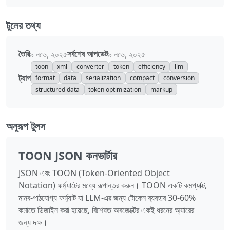
টুলের তথ্য
তৈরি
সর্বশেষ আপডেট
৯ নভে, ২০২৫
৯ নভে, ২০২৫
toon
xml
converter
token
efficiency
llm
ট্যাগ
format
data
serialization
compact
conversion
structured data
token optimization
markup
অনুরূপ টুলস
TOON JSON কনভার্টার
JSON এবং TOON (Token-Oriented Object
Notation) ফর্ম্যাটের মধ্যে রূপান্তর করুন। TOON একটি কমপ্যাক্ট,
মানব-পাঠযোগ্য ফর্ম্যাট যা LLM-এর জন্য টোকেন ব্যবহার 30-60%
কমাতে ডিজাইন করা হয়েছে, বিশেষত অবজেক্টের একই ধরনের অ্যারের
জন্য দক্ষ।