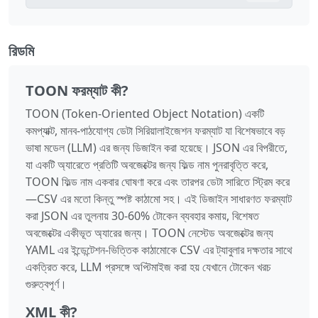
রিডমি
TOON ফরম্যাট কী?
TOON (Token-Oriented Object Notation) একটি
কমপ্যাক্ট, মানব-পাঠযোগ্য ডেটা সিরিয়ালাইজেশন ফরম্যাট যা বিশেষভাবে বড়
ভাষা মডেল (LLM) এর জন্য ডিজাইন করা হয়েছে। JSON এর বিপরীতে,
যা একটি অ্যারেতে প্রতিটি অবজেক্টের জন্য ফিল্ড নাম পুনরাবৃত্তি করে,
TOON ফিল্ড নাম একবার ঘোষণা করে এবং তারপর ডেটা সারিতে স্ট্রিম করে
—CSV এর মতো কিন্তু স্পষ্ট কাঠামো সহ। এই ডিজাইন সাধারণত ফরম্যাট
করা JSON এর তুলনায় 30-60% টোকেন ব্যবহার কমায়, বিশেষত
অবজেক্টের একীভূত অ্যারের জন্য। TOON নেস্টেড অবজেক্টের জন্য
YAML এর ইন্ডেন্টেশন-ভিত্তিক কাঠামোকে CSV এর ট্যাবুলার দক্ষতার সাথে
একত্রিত করে, LLM প্রসঙ্গে অপ্টিমাইজ করা হয় যেখানে টোকেন খরচ
গুরুত্বপূর্ণ।
XML কী?