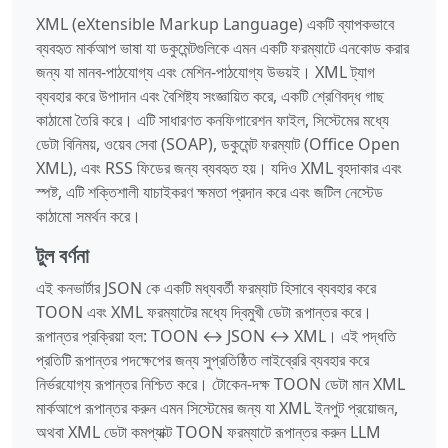
XML (eXtensible Markup Language) একটি ব্যাপকভাবে
ব্যবহৃত মার্কআপ ভাষা যা ডকুমেন্টগুলিকে এমন একটি ফরম্যাটে এনকোড করার
জন্য যা মানব-পাঠযোগ্য এবং মেশিন-পাঠযোগ্য উভয়ই। XML ট্যাগ
ব্যবহার করে উপাদান এবং বৈশিষ্ট্য সংজ্ঞায়িত করে, একটি শ্রেণিবদ্ধ গাছ
কাঠামো তৈরি করে। এটি সাধারণত কনফিগারেশন ফাইল, সিস্টেমের মধ্যে
ডেটা বিনিময়, ওয়েব সেবা (SOAP), ডকুমেন্ট ফরম্যাট (Office Open
XML), এবং RSS ফিডের জন্য ব্যবহৃত হয়। যদিও XML বৃহদাকার এবং
স্পষ্ট, এটি শক্তিশালী যাচাইকরণ ক্ষমতা প্রদান করে এবং জটিল নেস্টেড
কাঠামো সমর্থন করে।
টুল বর্ণনা
এই কনভার্টার JSON কে একটি মধ্যবর্তী ফরম্যাট হিসাবে ব্যবহার করে
TOON এবং XML ফরম্যাটের মধ্যে দ্বিমুখী ডেটা রূপান্তর করে।
রূপান্তর প্রক্রিয়া হল: TOON ↔ JSON ↔ XML। এই পদ্ধতি
প্রতিটি রূপান্তর পদক্ষেপের জন্য সুপ্রতিষ্ঠিত লাইব্রেরি ব্যবহার করে
নির্ভরযোগ্য রূপান্তর নিশ্চিত করে। টোকেন-দক্ষ TOON ডেটা মান XML
মার্কআপে রূপান্তর করুন এমন সিস্টেমের জন্য যা XML ইনপুট প্রয়োজন,
অথবা XML ডেটা কমপ্যাক্ট TOON ফরম্যাটে রূপান্তর করুন LLM