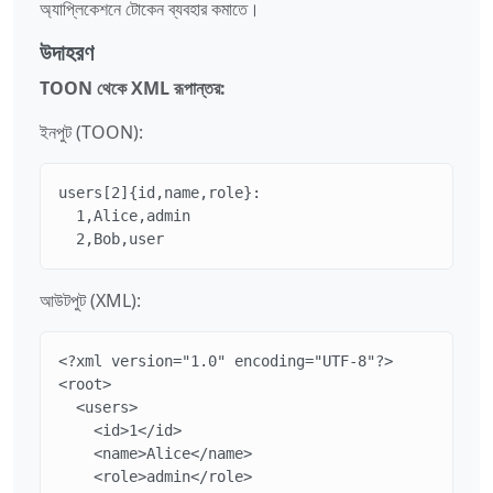
অ্যাপ্লিকেশনে টোকেন ব্যবহার কমাতে।
উদাহরণ
TOON থেকে XML রূপান্তর:
ইনপুট (TOON):
users[2]{id,name,role}:

  1,Alice,admin

  2,Bob,user
আউটপুট (XML):
<?xml version="1.0" encoding="UTF-8"?>

<root>

  <users>

    <id>1</id>

    <name>Alice</name>

    <role>admin</role>
