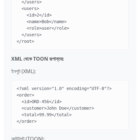
  </users>

  <users>

    <id>2</id>

    <name>Bob</name>

    <role>user</role>

  </users>

</root>
XML থেকে TOON রূপান্তর:
ইনপুট (XML):
<?xml version="1.0" encoding="UTF-8"?>

<order>

  <id>ORD-456</id>

  <customer>John Doe</customer>

  <total>99.99</total>

</order>
আউটপুট (TOON):