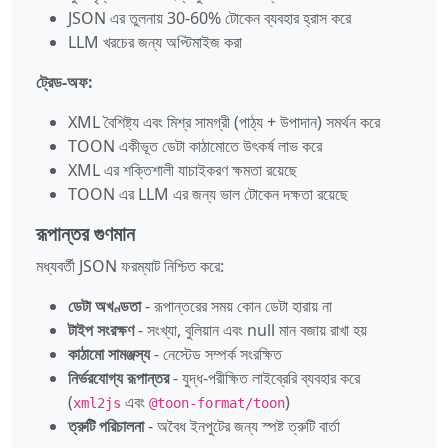
JSON এর তুলনায় 30-60% টোকেন ব্যবহার হ্রাস করে
LLM খরচের জন্য অপ্টিমাইজ করা
ট্রেড-অফ:
XML বৈশিষ্ট্য এবং মিশ্র সামগ্রী (পাঠ্য + উপাদান) সমর্থন করে
TOON একীভূত ডেটা কাঠামোতে উৎকর্ষ লাভ করে
XML এর শক্তিশালী যাচাইকরণ ক্ষমতা রয়েছে
TOON এর LLM এর জন্য ভাল টোকেন দক্ষতা রয়েছে
রূপান্তর গুণমান
মধ্যবর্তী JSON ফরম্যাট নিশ্চিত করে:
ডেটা অখণ্ডতা
- রূপান্তরের সময় কোন ডেটা হারায় না
টাইপ সংরক্ষণ
- সংখ্যা, বুলিয়ান এবং null মান বজায় রাখা হয়
কাঠামো সামঞ্জস্য
- নেস্টেড সম্পর্ক সংরক্ষিত
নির্ভরযোগ্য রূপান্তর
- যুদ্ধ-পরীক্ষিত লাইব্রেরি ব্যবহার করে
(
এবং
)
xml2js
@toon-format/toon
ত্রুটি পরিচালনা
- অবৈধ ইনপুটের জন্য স্পষ্ট ত্রুটি বার্তা