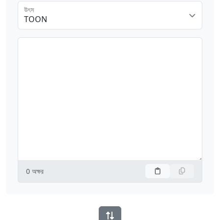
উৎস
TOON
0
অক্ষর