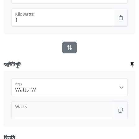
Kilowatts
আউটপুট
লক্ষ্য
Watts
W
Watts
রিডমি