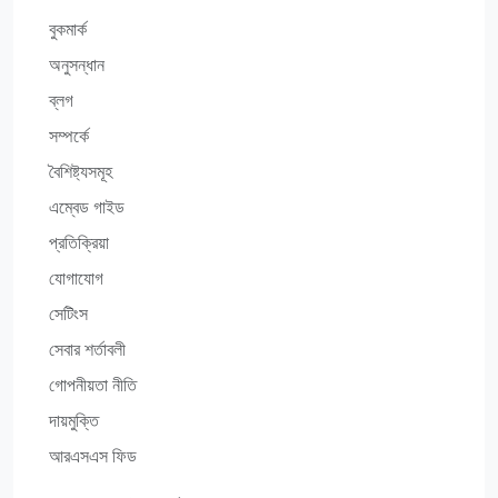
বুকমার্ক
অনুসন্ধান
ব্লগ
সম্পর্কে
বৈশিষ্ট্যসমূহ
এম্বেড গাইড
প্রতিক্রিয়া
যোগাযোগ
সেটিংস
সেবার শর্তাবলী
গোপনীয়তা নীতি
দায়মুক্তি
আরএসএস ফিড