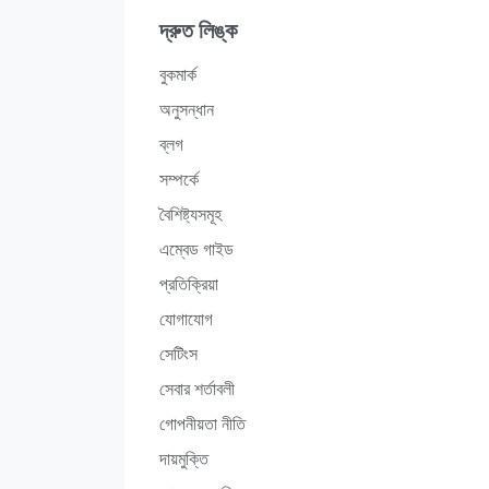
দ্রুত লিঙ্ক
বুকমার্ক
অনুসন্ধান
ব্লগ
সম্পর্কে
বৈশিষ্ট্যসমূহ
এম্বেড গাইড
প্রতিক্রিয়া
যোগাযোগ
সেটিংস
সেবার শর্তাবলী
গোপনীয়তা নীতি
দায়মুক্তি