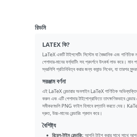
রিডমি
LATEX কি?
LaTeX একটি টাইপসেটিং সিস্টেম যা বৈজ্ঞানিক এবং গাণিতিক ন
পেশাদার-মানের ফর্ম্যাটিং সহ প্রদর্শনে উৎকর্ষ লাভ করে। মা
স্বরলিপি প্রতিনিধিত্ব করার জন্য কমান্ড লিখেন, যা তারপর সুন্দর
সরঞ্জাম বর্ণনা
এই LaTeX রেন্ডারার অনলাইন LaTeX গাণিতিক অভিব্যক্তিগু
করুন এবং এটি পেশাদার টাইপোগ্রাফিতে তাৎক্ষণিকভাবে রেন্ড
সমীকরণগুলি PNG ফাইল হিসাবে রপ্তানি করতে দেয়। KaTeX 
দ্রুত, উচ্চ-মানের রেন্ডারিং প্রদান করে।
বৈশিষ্ট্য
রিয়েল-টাইম রেন্ডারিং
: আপনি টাইপ করার সাথে সাথে আপনা