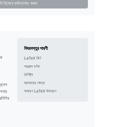
বি হিসেবে ডাউনলোড করুন
বিষয়বস্তুর সারণী
িক
LaTeX কি?
সরঞ্জাম বর্ণনা
বৈশিষ্ট্য
ব্যবহারের ক্ষেত্র
্রবেশ
আপনার
সাধারণ LaTeX উদাহরণ
রলিপির