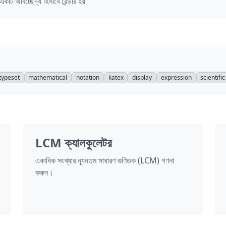
কটি অবিচ্ছেদ্য হিসাবে রেন্ডার হয়
typeset
mathematical
notation
katex
display
expression
scientific
LCM ক্যালকুলেটর
একাধিক সংখ্যার ন্যূনতম সাধারণ গুণিতক (LCM) গণনা
করুন।