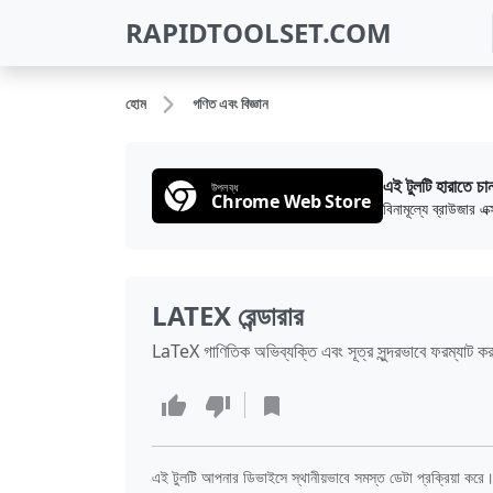
RAPIDTOOLSET.COM
হোম
গণিত এবং বিজ্ঞান
এই টুলটি হারাতে চা
উপলব্ধ
Chrome Web Store
বিনামূল্যে ব্রাউজার 
LATEX রেন্ডারার
LaTeX গাণিতিক অভিব্যক্তি এবং সূত্র সুন্দরভাবে ফরম্যাট করা 
এই টুলটি আপনার ডিভাইসে স্থানীয়ভাবে সমস্ত ডেটা প্রক্রিয়া করে