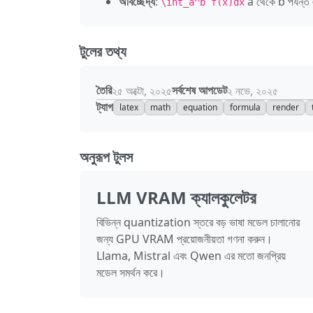
অবিচ্ছেদ্য
:
a থেকে b পর্যন্ত এ
\int_a^b f(x)dx
টুলের তথ্য
তৈরি
সর্বশেষ আপডেট
২৫ অক্টো, ২০২৫
২ নভে, ২০২৫
ট্যাগ
latex
math
equation
formula
render
অনুরূপ টুলস
LLM VRAM ক্যালকুলেটর
বিভিন্ন quantization স্তরে বড় ভাষা মডেল চালানোর
জন্য GPU VRAM প্রয়োজনীয়তা গণনা করুন।
Llama, Mistral এবং Qwen এর মতো জনপ্রিয়
মডেল সমর্থন করে।