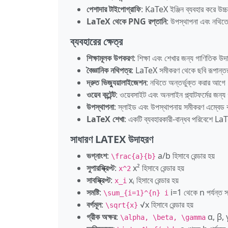
পেশাদার টাইপোগ্রাফি
: KaTeX ইঞ্জিন ব্যবহার করে উচ্
LaTeX থেকে PNG রপ্তানি
: উপস্থাপনা এবং নথিতে
ব্যবহারের ক্ষেত্র
শিক্ষামূলক উপকরণ
: শিক্ষা এবং শেখার জন্য গাণিতিক উদ
বৈজ্ঞানিক নথিপত্র
: LaTeX সমীকরণ থেকে ছবি রূপান্তর 
দ্রুত ভিজ্যুয়ালাইজেশন
: নথিতে অন্তর্ভুক্ত করার আগে 
ওয়েব কন্টেন্ট
: ওয়েবসাইট এবং অনলাইন প্ল্যাটফর্মের জন্য গ
উপস্থাপনা
: স্লাইড এবং উপস্থাপনায় সমীকরণ এম্বে
LaTeX শেখা
: একটি ব্যবহারকারী-বান্ধব পরিবেশে LaT
সাধারণ LATEX উদাহরণ
ভগ্নাংশ
:
a/b হিসাবে রেন্ডার হয়
\frac{a}{b}
সুপারস্ক্রিপ্ট
:
x² হিসাবে রেন্ডার হয়
x^2
সাবস্ক্রিপ্ট
:
xᵢ হিসাবে রেন্ডার হয়
x_i
সমষ্টি
:
i=1 থেকে n পর্যন্ত সমষ্
\sum_{i=1}^{n} i
বর্গমূল
:
√x হিসাবে রেন্ডার হয়
\sqrt{x}
গ্রীক অক্ষর
:
α, β, γ 
\alpha, \beta, \gamma