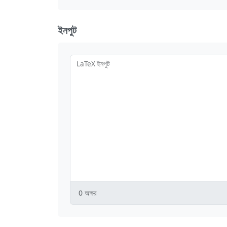
ইনপুট
LaTeX ইনপুট
0
অক্ষর