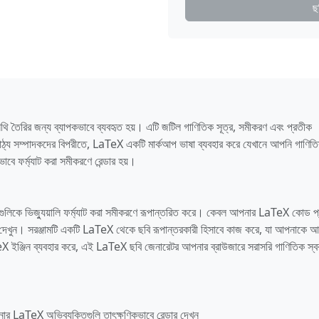
ছ
থি তৈরির জন্য ব্যাপকভাবে ব্যবহৃত হয়। এটি জটিল গাণিতিক সূত্র, সমীকরণ এবং প্রতীক
ন পাঠ্য সম্পাদকদের বিপরীতে, LaTeX একটি মার্কআপ ভাষা ব্যবহার করে যেখানে আপনি গাণিত
ভাবে ফর্ম্যাট করা সমীকরণে রেন্ডার হয়।
লিকে ভিজ্যুয়ালি ফর্ম্যাট করা সমীকরণে রূপান্তরিত করে। কেবল আপনার LaTeX কোড প
ার দেখুন। সরঞ্জামটি একটি LaTeX থেকে ছবি রূপান্তরকারী হিসাবে কাজ করে, যা আপনাকে 
ইঞ্জিন ব্যবহার করে, এই LaTeX ছবি জেনারেটর আপনার ব্রাউজারে সরাসরি গাণিতিক স্ব
র LaTeX অভিব্যক্তিগুলি তাৎক্ষণিকভাবে রেন্ডার দেখুন