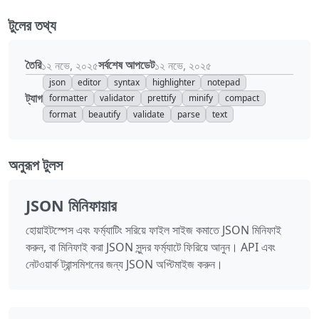
টুলের তথ্য
তৈরি
সর্বশেষ আপডেট
১২ নভে, ২০২৫
১২ নভে, ২০২৫
json
editor
syntax
highlighter
notepad
ট্যাগ
formatter
validator
prettify
minify
compact
format
beautify
validate
parse
text
অনুরূপ টুলস
JSON মিনিফায়ার
হোয়াইটস্পেস এবং ফর্ম্যাটিং সরিয়ে ফাইল সাইজ কমাতে JSON মিনিফাই
করুন, বা মিনিফাই করা JSON সুন্দর ফর্ম্যাটে ফিরিয়ে আনুন। API এবং
নেটওয়ার্ক ট্রান্সমিশনের জন্য JSON অপ্টিমাইজ করুন।