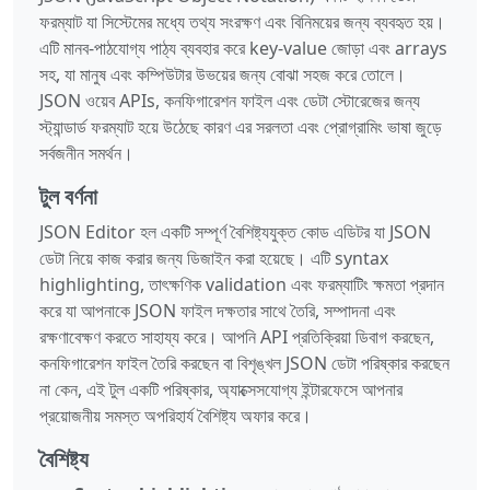
ফরম্যাট যা সিস্টেমের মধ্যে তথ্য সংরক্ষণ এবং বিনিময়ের জন্য ব্যবহৃত হয়।
এটি মানব-পাঠযোগ্য পাঠ্য ব্যবহার করে key-value জোড়া এবং arrays
সহ, যা মানুষ এবং কম্পিউটার উভয়ের জন্য বোঝা সহজ করে তোলে।
JSON ওয়েব APIs, কনফিগারেশন ফাইল এবং ডেটা স্টোরেজের জন্য
স্ট্যান্ডার্ড ফরম্যাট হয়ে উঠেছে কারণ এর সরলতা এবং প্রোগ্রামিং ভাষা জুড়ে
সর্বজনীন সমর্থন।
টুল বর্ণনা
JSON Editor হল একটি সম্পূর্ণ বৈশিষ্ট্যযুক্ত কোড এডিটর যা JSON
ডেটা নিয়ে কাজ করার জন্য ডিজাইন করা হয়েছে। এটি syntax
highlighting, তাৎক্ষণিক validation এবং ফরম্যাটিং ক্ষমতা প্রদান
করে যা আপনাকে JSON ফাইল দক্ষতার সাথে তৈরি, সম্পাদনা এবং
রক্ষণাবেক্ষণ করতে সাহায্য করে। আপনি API প্রতিক্রিয়া ডিবাগ করছেন,
কনফিগারেশন ফাইল তৈরি করছেন বা বিশৃঙ্খল JSON ডেটা পরিষ্কার করছেন
না কেন, এই টুল একটি পরিষ্কার, অ্যাক্সেসযোগ্য ইন্টারফেসে আপনার
প্রয়োজনীয় সমস্ত অপরিহার্য বৈশিষ্ট্য অফার করে।
বৈশিষ্ট্য