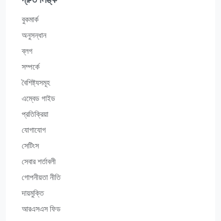
বুকমার্ক
অনুসন্ধান
ব্লগ
সম্পর্কে
বৈশিষ্ট্যসমূহ
এম্বেড গাইড
প্রতিক্রিয়া
যোগাযোগ
সেটিংস
সেবার শর্তাবলী
গোপনীয়তা নীতি
দায়মুক্তি
আরএসএস ফিড