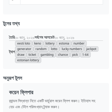
টুলের তথ্য
তৈরি
সর্বশেষ আপডেট
৩০ জানু, ২০২৬
৩০ জানু, ২০২৬
eesti loto
keno
lottery
estonia
number
generator
random
lotto
lucky numbers
jackpot
ট্যাগ
draw
ticket
gambling
chance
pick
1-64
estonian lottery
অনুরূপ টুলস
কয়েন ফ্লিপার
র‍্যান্ডম সিদ্ধান্ত নিতে একটি ভার্চুয়াল কয়েন ফ্লিপ করুন। ইতিহাস সহ
হেড এবং টেইল পরিসংখ্যান ট্র্যাক করুন।