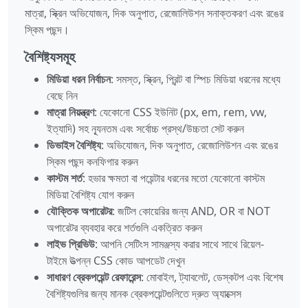
মাত্রা, স্ক্রিন অভিযোজন, দিক অনুপাত, রেজোলিউশন সনাক্তকরণ এবং রঙের
স্কিম পছন্দ।
বৈশিষ্ট্যসমূহ
মিডিয়া ধরন নির্বাচন
: সমস্ত, স্ক্রিন, প্রিন্ট বা স্পিচ মিডিয়া ধরনের মধ্যে
বেছে নিন
মাত্রা নিয়ন্ত্রণ
: যেকোনো CSS ইউনিট (px, em, rem, vw,
ইত্যাদি) সহ ন্যূনতম এবং সর্বোচ্চ প্রস্থ/উচ্চতা সেট করুন
ডিভাইস বৈশিষ্ট্য
: অভিযোজন, দিক অনুপাত, রেজোলিউশন এবং রঙের
স্কিম পছন্দ কনফিগার করুন
কাস্টম শর্ত
: হভার ক্ষমতা বা পয়েন্টার ধরনের মতো যেকোনো কাস্টম
মিডিয়া বৈশিষ্ট্য যোগ করুন
যৌক্তিক অপারেটর
: জটিল কোয়েরির জন্য AND, OR বা NOT
অপারেটর ব্যবহার করে শর্তগুলি একত্রিত করুন
লাইভ প্রিভিউ
: আপনি সেটিংস সামঞ্জস্য করার সাথে সাথে রিয়েল-
টাইমে উত্পন্ন CSS কোড আপডেট দেখুন
সাধারণ ব্রেকপয়েন্ট রেফারেন্স
: মোবাইল, ট্যাবলেট, ডেস্কটপ এবং বিশেষ
বৈশিষ্ট্যগুলির জন্য মানক ব্রেকপয়েন্টগুলিতে দ্রুত অ্যাক্সেস