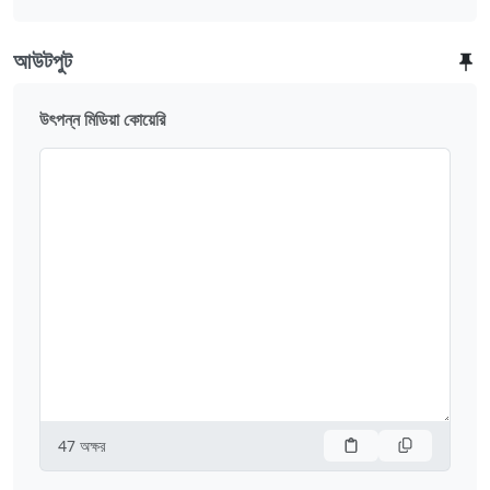
আউটপুট
উৎপন্ন মিডিয়া কোয়েরি
47
অক্ষর