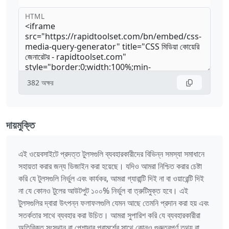
HTML
382
অক্ষর
দায়মুক্তি
এই ওয়েবসাইটে প্রদত্ত টুলসগুলি ব্যবহারকারীদের বিভিন্ন সমস্যা সমাধানে
সহায়তা করার জন্য ডিজাইন করা হয়েছে। যদিও আমরা নিশ্চিত করার চেষ্টা
করি যে টুলসগুলি নির্ভুল এবং কার্যকর, আমরা গ্যারান্টি দিই না বা ওয়ারেন্টি দিই
না যে কোনও টুলের আউটপুট ১০০% নির্ভুল বা ত্রুটিমুক্ত হবে। এই
টুলসগুলির দ্বারা উৎপন্ন ফলাফলগুলি যেমন আছে তেমনি প্রদান করা হয় এবং
সতর্কতার সাথে ব্যবহার করা উচিত। আমরা সুপারিশ করি যে ব্যবহারকারীরা
অতিরিক্ত সংস্থান বা পেশাদার পরামর্শের সাথে কোনও গুরুত্বপূর্ণ তথ্য বা