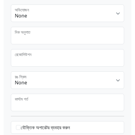
অভিযোজন
None
দিক অনুপাত
রেজোলিউশন
রঙ স্কিম
None
কাস্টম শর্ত
যৌক্তিক অপারেটর ব্যবহার করুন