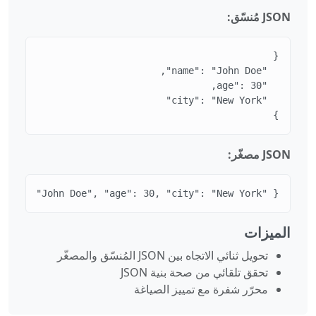
JSON مُنسّق:
}
JSON مصغّر:
{ "name": "John Doe", "age": 30, "city": "New York" }
الميزات
تحويل ثنائي الاتجاه بين JSON المُنسّق والمصغّر
تحقق تلقائي من صحة بنية JSON
محرّر شفرة مع تمييز الصياغة