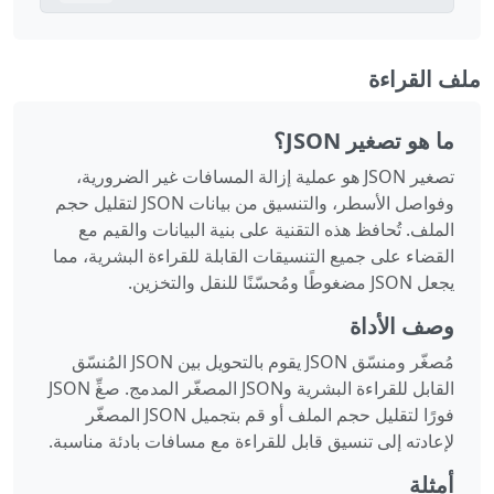
ملف القراءة
ما هو تصغير JSON؟
تصغير JSON هو عملية إزالة المسافات غير الضرورية،
وفواصل الأسطر، والتنسيق من بيانات JSON لتقليل حجم
الملف. تُحافظ هذه التقنية على بنية البيانات والقيم مع
القضاء على جميع التنسيقات القابلة للقراءة البشرية، مما
يجعل JSON مضغوطًا ومُحسّنًا للنقل والتخزين.
وصف الأداة
مُصغّر ومنسّق JSON يقوم بالتحويل بين JSON المُنسّق
القابل للقراءة البشرية وJSON المصغّر المدمج. صغِّ JSON
فورًا لتقليل حجم الملف أو قم بتجميل JSON المصغّر
لإعادته إلى تنسيق قابل للقراءة مع مسافات بادئة مناسبة.
أمثلة