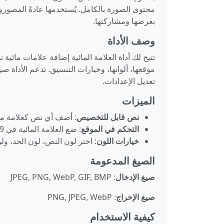
محتوى الصورة بالكامل. يُستخدمها عادةً المصو
بعرضها ومشاركتها.
وصف الأداة
تتيح لك أداة العلامة المائية إضافة علامات مائي
موقعها، ألوانها، وخيارات التنسيق. تدعم الأداة صي
تعديل الإعدادات.
الميزات
نص قابل للتخصيص
: أضف أي نص كعلامة ما
التحكم في الموقع
: ضع العلامة المائية في 9 مواقع مختلفة (الأركان، المراكز، الوسط)
خيارات اللون
: اختر لون النص، لون الحد، ول
الصيغ المدعومة
صيغ الإدخال
: JPEG, PNG, WebP, GIF, BMP
صيغ الإخراج
: PNG, JPEG, WebP
كيفية الاستخدام