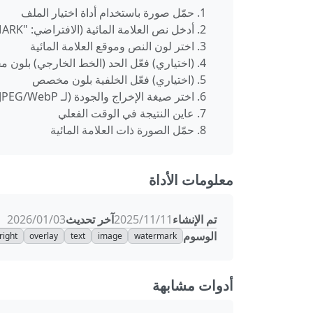
حمّل صورة باستخدام أداة اختيار الملف
أدخل نص العلامة المائية (الافتراضي: "WATERMARK")
اختر لون النص وموقع العلامة المائية
(اختياري) فعّل الحد (الخط الخارجي) بلون
(اختياري) فعّل الخلفية بلون مخصص
اختر صيغة الإخراج والجودة (لـ JPEG/WebP)
عاين النتيجة في الوقت الفعلي
حمّل الصورة ذات العلامة المائية
معلومات الأداة
تم الإنشاء
آخر تحديث
11‏/11‏/2025
03‏/01‏/2026
الوسوم
right
overlay
text
image
watermark
أدوات مشابهة