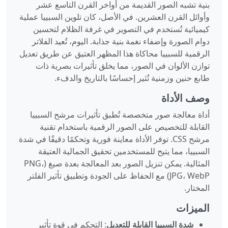
بنية تشبه الصور القديمة من أواخر القرن التاسع عشر
وأوائل القرن العشرين. في الأصل، كان تلوين السبييا عملية
كيميائية تُستخدم في التصوير في غرفة الظلام لتحسين
دوام الصورة وإضفاء نغمة بنية جذابة. اليوم، تُعيد الفلاتر
الرقمية للسبييا محاكاة هذا المظهر العتيق عن طريق تعديل
توازن الألوان في الصور، مما يخلق تأثيرات بصرية ذات
طابع حنين وزمنية تُثير إحساسًا بالتاريخ والدفء.
وصف الأداة
أداة معالجة صور متخصصة تُطبق تأثيرات مرشح السبييا
القابلة للتخصيص على الصور الرقمية باستخدام تقنية
مرشح CSS. توفر الأداة معاينة فورية وتحكمًا دقيقًا في شدة
السبييا، مما يتيح للمستخدمين تحقيق الجمالية العتيقة
المثالية. يمكن تنزيل الصور بعد المعالجة بعدة صيغ (PNG،
JPG، WebP) مع الحفاظ على الجودة وتطبيق تأثير الفلتر
المختار.
الميزات
شدة السبييا القابلة للتعديل
: التحكم في قوة تأثير