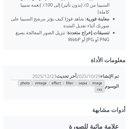
السبييا من 0٪ (بدون تأثير) إلى 100٪ (نغمة سبييا
كاملة)
معاينة فورية
: شاهد فورًا كيف يؤثر مرشح السبييا على
صورتك أثناء تعديل الشدة
تنسيقات إخراج متعددة
: تنزيل الصور المعالجة بصيغ
PNG أو JPG أو WebP
معلومات الأداة
تم الإنشاء
آخر تحديث
29‏/10‏/2025
23‏/12‏/2025
photo
vintage
effect
filter
sepia
image
الوسوم
css
أدوات مشابهة
علامة مائية للصورة