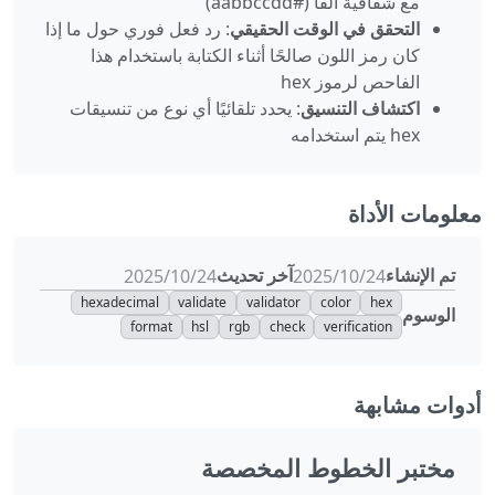
مع شفافية ألفا (#aabbccdd)
التحقق في الوقت الحقيقي
: رد فعل فوري حول ما إذا
كان رمز اللون صالحًا أثناء الكتابة باستخدام هذا
الفاحص لرموز hex
اكتشاف التنسيق
: يحدد تلقائيًا أي نوع من تنسيقات
hex يتم استخدامه
معلومات الأداة
تم الإنشاء
آخر تحديث
24‏/10‏/2025
24‏/10‏/2025
hexadecimal
validate
validator
color
hex
الوسوم
format
hsl
rgb
check
verification
أدوات مشابهة
مختبر الخطوط المخصصة