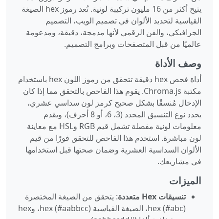
يتيح أكثر من 16 مليون تركيبة لونية. تُعد رموز hex الصيغة
القياسية لتحديد الألوان في تصميم الويب، التصميم
الجرافيكي، والفن الرقمي لأنها مدمجة، دقيقة، ومدعومة
عالميًا من قبل المتصفحات وبرامج التصميم.
وصف الأداة
أداة فحص hex دقيقة تتحقق من رموز اللون hex باستخدام
مكتبة Chroma.js. يقوم هذا الفاحص بالتحقق مما إذا كان
الإدخال مُنسقًا بشكل صحيح كرمز لون سداسي عشري،
يحدد نوع التنسيق المحدد (3، 6، أو 8 أحرف)، ويقدم
معلومات لونية مفصلة تشمل قيم RGB وHSL مع معاينة
لون مباشرة. استخدم هذا الفاحص للتحقق فورًا من قيم
الألوان السداسية العشرية وضمان صحتها قبل استخدامها
في مشاريعك.
الميزات
تنسيقات Hex متعددة
: يتحقق من الصيغة المختصرة
hex (#abc)، الصيغة القياسية hex (#aabbcc)، وhex