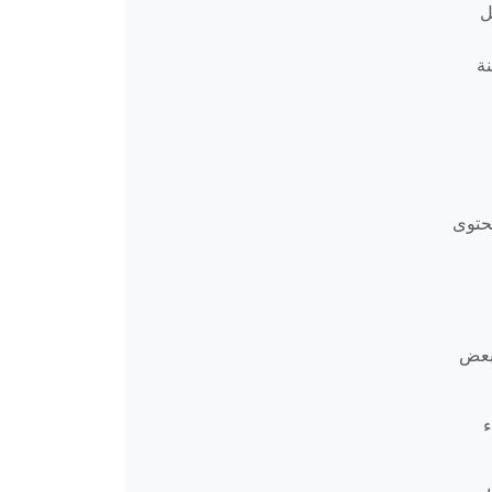
لمتقدم بشكل
نة
حتوى
 المشتراة من بعض
). لإنشاء