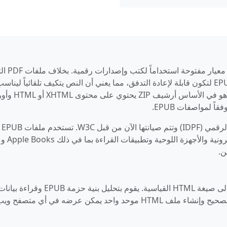
EPUB (Electronic Publication) هو أكثر صيغة معيار مفت
تحافظ على تخطيطات ثابتة، تم تصميم ملفات EPUB لتكون قابلة لإعادة التدفق، مما يعني أن النص يتكيف تلقائياً ليناس
أحجام الشاشات والأجهزة المختلفة. ملف EPUB هو في الأساس أر
تم تطوير الصيغة من قبل المنتدى الدولي للنشر الرقمي (IDPF) وتتم صيانتها الآن من قبل W3C. تستخدم ملفات EPUB
وتدعمها معظم أجهزة القراءة الإلكترونية والأجهزة اللوحية وتطبيقات القراءة بما في ذلك Apple Books و
يستخرج هذا المحول ملفات كتب EPUB ويحولها إلى صيغة HTML القياسية. يقوم بتحليل بنية حزمة EPUB وقراءة بي
الكتاب الوصفية ومعالجة جميع الفصول بترتيبها الصحيح وإنشاء ملف HTML موحد واحد يمكن عرضه في أي متصف