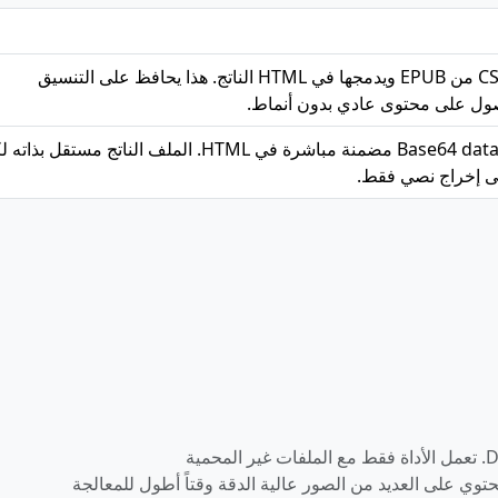
عند التفعيل، يستخرج أوراق أنماط CSS من EPUB ويدمجها في HTML الناتج. هذا يحافظ على التنسيق
حصول على محتوى عادي بدون أنماط.
عند التفعيل، يحول الصور إلى Base64 data URIs مضمنة مباشرة في HTML. الملف الناتج مستقل ب
لى إخراج نصي فقط.