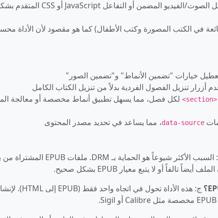
قد لا تنتقل بعض ميزات EPUB 3 المعقدة مثل الصوت/الفيديو المضمن أو التفاعل JavaScript أو CSS ا
الثابت (الشائعة في الكتب المصورة وكتب الأطفال) كما هو مقصود لأن الأداة محس
طيل خيارات "تضمين الأنماط" و"تضمين الصور"
أزرار تنزيل الفصول الفردية بدلاً من تنزيل الكتاب الكامل
لكل فصل، مما يسهل تطبيق أنماط مخصصة أو معالجة الم
<section>
مات
، مما يساعد في تحديد مصدر المحتوى
data-source
ج: السبب الأكثر شيوعاً هو الحماية بـ DRM. ملفات EPUB
الفاً أو لا يتبع معيار EPUB بشكل صحيح.
ج: هذه الأداة تحول في اتجاه واحد فقط (EPUB إلى HTML