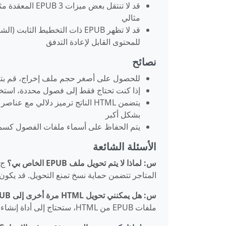
مثالي
قد لا تظهر EPUB ذات التخطيط 
للمحتوى القابل لإعادة التدفق
نصائح
للحصول على أصغر حجم ملف إخراج، قم بتع
إذا كنت تحتاج فقط إلى فصول محددة، استخدم 
يتضمن HTML الناتج ترميز دلالي مع عناصر
بشكل أكبر
يتم الحفاظ على أسماء ملفات الفصول كس
الأسئلة الشائعة
س: لماذا لا يتم تحويل ملف EPUB الخاص بي؟
المتاجر تتضمن حماية نسخ تمنع التحويل. قد يكون الملف أيضاً ت
س: هل يمكنني تحويل HTML مرة أخرى إلى EPUB؟
ملفات EPUB من HTML، ستحتاج إلى أداة إنشاء EPUB مخصصة مثل Calibre أو Sigil.