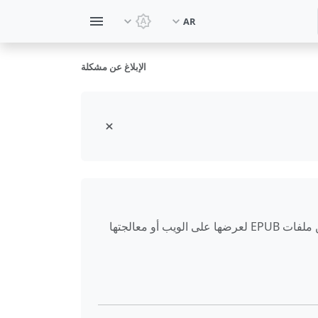
AR
تبديل السمة: سمة النظام
الإبلاغ عن مشكلة
تحويل ملفات كتب EPUB الإلكترونية إلى صيغة HTML. استخراج محتوى الكتاب والبيانات الوصفية والفصول والصور من ملفات EPUB لعرضها على الويب أو معالجتها