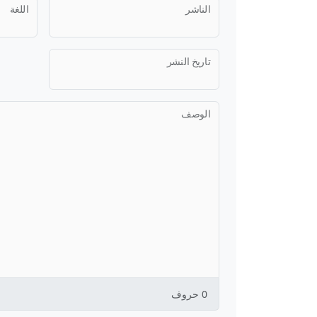
الناشر
اللغة
تاريخ النشر
الوصف
0
حروف