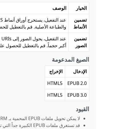
الخيار
الوصف
تضمين
الأنماط
والطباعة الأصلية. قم بالتعطيل لل
تضمين
الصور
أكبر حجماً. قم بالتعطيل للحصول ع
الصيغ المدعومة
الإدخال
الإخراج
HTML5
EPUB 2.0
HTML5
EPUB 3.0
القيود
لا يمكن تحويل ملفات EPUB المحمية بـ DRM. تعمل الأداة فقط مع الملفات غير المحمية
قد تستغرق ملفات EPUB الكبيرة جداً التي تحتوي على العديد من الصور عالية الدقة وقتاً أطول للمعالجة