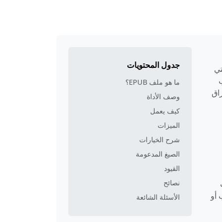
جدول المحتويات
وحة استخداماً لكتب وإصدارات رقمية. بخلاف ملفات PDF التي
ب
ما هو ملف EPUB؟
شيف ZIP يحتوي على محتوى XHTML أو HTML وأوراق
وصف الأداة
كيف يعمل
الميزات
شرح الخيارات
الصيغ المدعومة
القيود
نصائح
انات
ح ويب أو
الأسئلة الشائعة