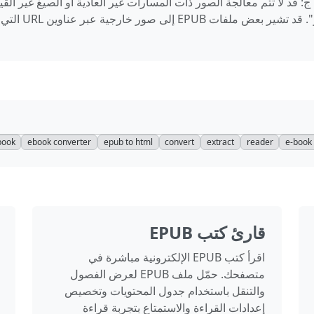
ج: قد لا تتم معالجة الصور ذات المسارات غير العادية أو الصيغ غير القي
بشكل صحيح. تأكد من تفعيل خيار "تضمين الصور". قد تشير بعض ملفات EPUB إلى صور خ
 book
ebook converter
epub to html
convert
extract
reader
e-book
قارئ كتب EPUB
اقرأ كتب EPUB الإلكترونية مباشرة في
متصفحك. حمّل ملف EPUB لعرض الفصول
والتنقل باستخدام جدول المحتويات وتخصيص
إعدادات القراءة والاستمتاع بتجربة قراءة