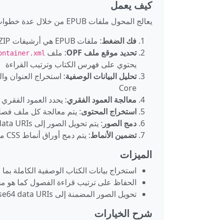
كيف يعمل
يعالج المحول ملفات EPUB من خلال عدة خطوات:
فك الضغط
: ملفات EPUB هي أرشيفات ZIP، لذا تقوم الأداة أولاً باستخراج المحتويات
تحديد موقع ملف OPF
: ملف
ontainer.xml
يحتوي على فهرس الكتاب وترتيب القراءة
تحليل البيانات الوصفية
Core
معالجة العمود الفقري
: يحدد العمود الفقري OPF ترتيب قراءة الفصول، مما يضمن ظهور المحتوى بالتسلسل الصحيح
استخراج المحتوى
: يتم معالجة كل ملف فصل XHTML واستخراج محتوى ال
دمج الصور
: يتم تحويل الصور إلى Base64 data URIs بحيث يتم دمجها مباشرة في HTML
تضمين الأنماط
: يتم دمج أوراق أنماط CSS من EPUB بشكل اختياري في الإخراج
الميزات
استخراج بيانات الكتاب الوصفية الكاملة بما
الحفاظ على ترتيب قراءة الفصول كما هو محدد 
تحويل الصور المضمنة إلى Base64 data URIs لإخراج HTML مستقل بذاته
شرح الخيارات