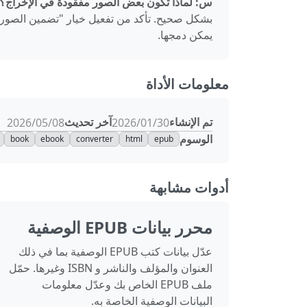
س: لماذا تكون بعض الصور مفقودة في الإخراج؟
يمكن دمجها.
معلومات الأداة
تم الإنشاء
آخر تحديث
30‏/01‏/2026
08‏/05‏/2026
الوسوم
book
ebook
converter
html
epub
أدوات مشابهة
محرر بيانات EPUB الوصفية
عدّل بيانات كتب EPUB الوصفية بما في ذلك
العنوان والمؤلف والناشر و ISBN وغيرها. حمّل
ملف EPUB الخاص بك وعدّل معلومات
البيانات الوصفية الخاصة به.