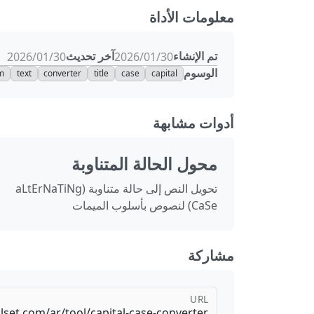
معلومات الأداة
تم الإنشاء
آخر تحديث
30‏/01‏/2026
30‏/01‏/2026
الوسوم
rm
text
converter
title
case
capital
أدوات مشابهة
محول الحالة المتناوبة
تحويل النص إلى حالة متناوبة (aLtErNaTiNg
CaSe) لنصوص بأسلوب الميمات
مشاركة
URL