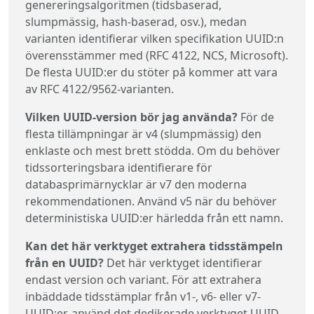
genereringsalgoritmen (tidsbaserad,
slumpmässig, hash-baserad, osv.), medan
varianten identifierar vilken specifikation UUID:n
överensstämmer med (RFC 4122, NCS, Microsoft).
De flesta UUID:er du stöter på kommer att vara
av RFC 4122/9562-varianten.
Vilken UUID-version bör jag använda?
För de
flesta tillämpningar är v4 (slumpmässig) den
enklaste och mest brett stödda. Om du behöver
tidssorteringsbara identifierare för
databasprimärnycklar är v7 den moderna
rekommendationen. Använd v5 när du behöver
deterministiska UUID:er härledda från ett namn.
Kan det här verktyget extrahera tidsstämpeln
från en UUID?
Det här verktyget identifierar
endast version och variant. För att extrahera
inbäddade tidsstämplar från v1-, v6- eller v7-
UUID:er, använd det dedikerade verktyget UUID