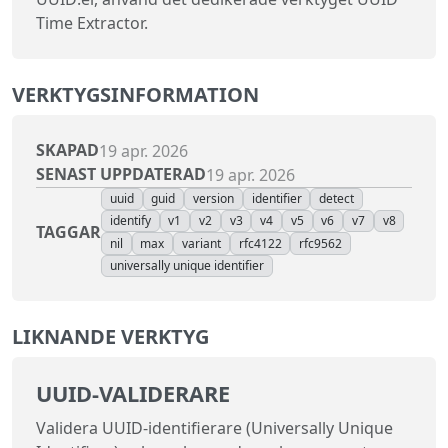
Time Extractor.
VERKTYGSINFORMATION
SKAPAD
19 apr. 2026
SENAST UPPDATERAD
19 apr. 2026
uuid
guid
version
identifier
detect
identify
v1
v2
v3
v4
v5
v6
v7
v8
TAGGAR
nil
max
variant
rfc4122
rfc9562
universally unique identifier
LIKNANDE VERKTYG
UUID‑VALIDERARE
Validera UUID‑identifierare (Universally Unique