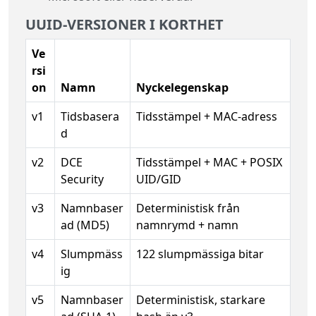
UUID-VERSIONER I KORTHET
Ve
rsi
on
Namn
Nyckelegenskap
v1
Tidsbasera
Tidsstämpel + MAC-adress
d
v2
DCE
Tidsstämpel + MAC + POSIX
Security
UID/GID
v3
Namnbaser
Deterministisk från
ad (MD5)
namnrymd + namn
v4
Slumpmäss
122 slumpmässiga bitar
ig
v5
Namnbaser
Deterministisk, starkare