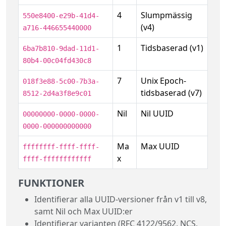
4
Slumpmässig
550e8400-e29b-41d4-
(v4)
a716-446655440000
1
Tidsbaserad (v1)
6ba7b810-9dad-11d1-
80b4-00c04fd430c8
7
Unix Epoch-
018f3e88-5c00-7b3a-
tidsbaserad (v7)
8512-2d4a3f8e9c01
Nil
Nil UUID
00000000-0000-0000-
0000-000000000000
Ma
Max UUID
ffffffff-ffff-ffff-
x
ffff-ffffffffffff
FUNKTIONER
Identifierar alla UUID-versioner från v1 till v8,
samt Nil och Max UUID:er
Identifierar varianten (RFC 4122/9562, NCS,