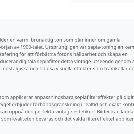
 bilder en varm, brunaktig ton som påminner om gamla
 början av 1900‑talet. Ursprungligen var sepia‑toning en kem
ering för att förbättra fotons hållbarhet och skapa en
roducerar digitala sepiafilter detta vintage‑utseende genom 
ar nostalgiska och tidlösa visuella effekter som framkallar e
 som applicerar anpassningsbara sepiafiltereffekter på digit
ktyget erbjuder förhandsgranskning i realtid och exakt kontr
 kan uppnå den perfekta vintage‑estetiken. Bilder kan ladda
 som kvaliteten bevaras och det valda filtereffektet applicer