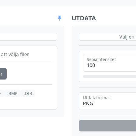
UTDATA
Välj en 
att välja filer
Sepiaintensitet
er
F
.BMP
.DIB
Utdataformat
PNG