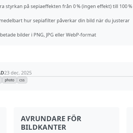
ra styrkan på sepiaeffekten från 0 % (ingen effekt) till 100 % 
omedelbart hur sepiafilter påverkar din bild när du justerar
rbetade bilder i PNG, JPG eller WebP‑format
AD
23 dec. 2025
photo
css
AVRUNDARE FÖR
BILDKANTER