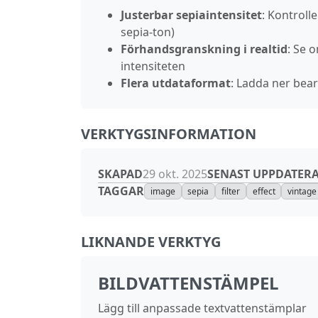
Justerbar sepiaintensitet
: Kontrolle
sepia‑ton)
Förhandsgranskning i realtid
: Se 
intensiteten
Flera utdataformat
: Ladda ner bea
VERKTYGSINFORMATION
SKAPAD
SENAST UPPDATER
29 okt. 2025
TAGGAR
image
sepia
filter
effect
vintage
LIKNANDE VERKTYG
BILDVATTENSTÄMPEL
Lägg till anpassade textvattenstämplar