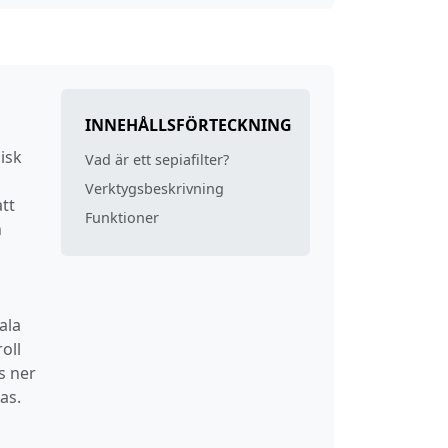
INNEHÅLLSFÖRTECKNING
isk
Vad är ett sepiafilter?
Verktygsbeskrivning
att
Funktioner
n
ala
oll
s ner
as.