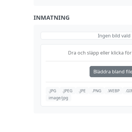
INMATNING
Ingen bild vald
Dra och släpp eller klicka för 
Bläddra bland fil
.JPG
.JPEG
.JPE
.PNG
.WEBP
.GI
image/jpg