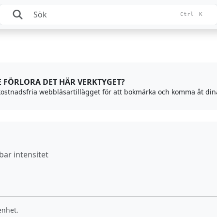
Ctrl
K
TE FÖRLORA DET HÄR VERKTYGET?
 kostnadsfria webbläsartillägget för att bokmärka och komma åt dina
bar intensitet
enhet.