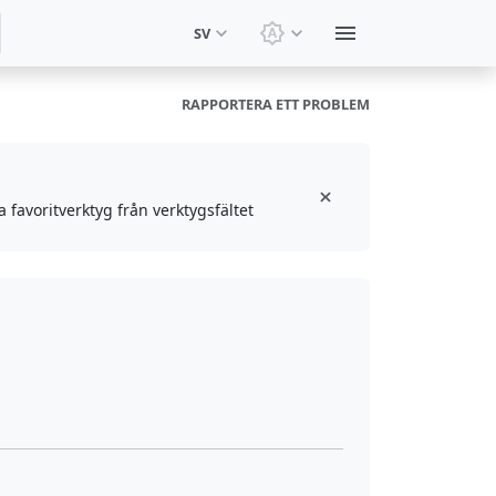
SV
Byt tema: Systemtema
RAPPORTERA ETT PROBLEM
 favoritverktyg från verktygsfältet