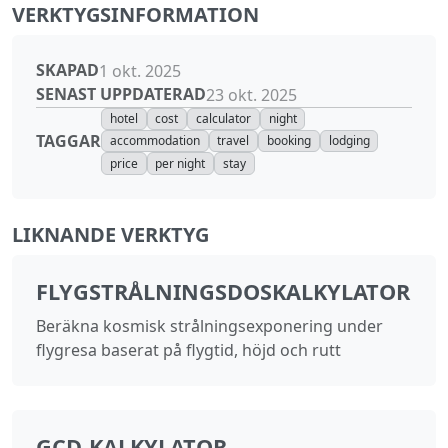
VERKTYGSINFORMATION
SKAPAD
1 okt. 2025
SENAST UPPDATERAD
23 okt. 2025
hotel
cost
calculator
night
TAGGAR
accommodation
travel
booking
lodging
price
per night
stay
LIKNANDE VERKTYG
FLYGSTRÅLNINGSDOSKALKYLATOR
Beräkna kosmisk strålningsexponering under
flygresa baserat på flygtid, höjd och rutt
GCD‑KALKYLATOR