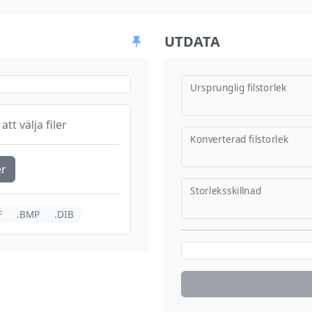
UTDATA
Ursprunglig filstorlek
att välja filer
Konverterad filstorlek
er
Storleksskillnad
F
.BMP
.DIB