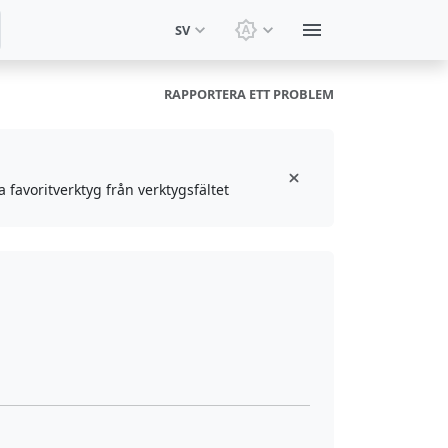
SV
Byt tema: Systemtema
RAPPORTERA ETT PROBLEM
 favoritverktyg från verktygsfältet