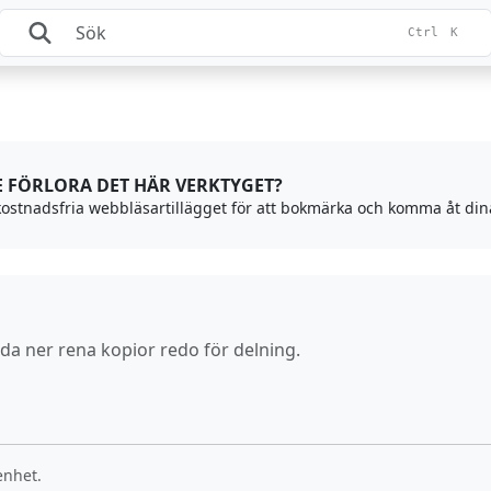
Ctrl
K
TE FÖRLORA DET HÄR VERKTYGET?
 kostnadsfria webbläsartillägget för att bokmärka och komma åt dina
dda ner rena kopior redo för delning.
enhet.