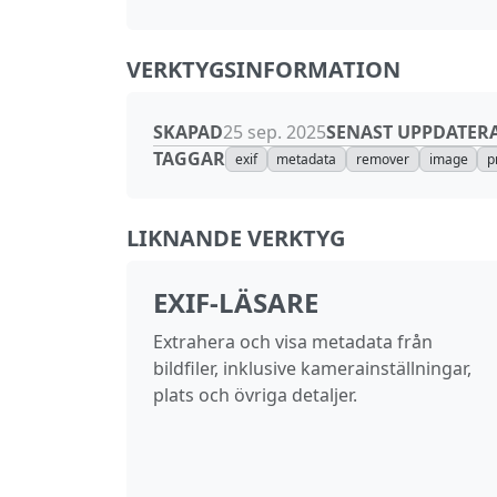
VERKTYGSINFORMATION
SKAPAD
SENAST UPPDATER
25 sep. 2025
TAGGAR
exif
metadata
remover
image
p
LIKNANDE VERKTYG
EXIF‑LÄSARE
Extrahera och visa metadata från
bildfiler, inklusive kamerainställningar,
plats och övriga detaljer.