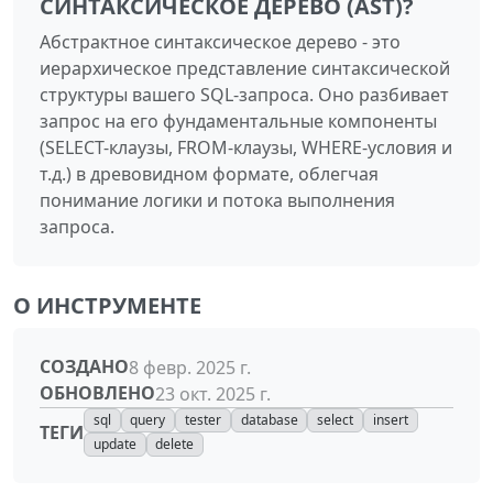
СИНТАКСИЧЕСКОЕ ДЕРЕВО (AST)?
Абстрактное синтаксическое дерево - это
иерархическое представление синтаксической
структуры вашего SQL-запроса. Оно разбивает
запрос на его фундаментальные компоненты
(SELECT-клаузы, FROM-клаузы, WHERE-условия и
т.д.) в древовидном формате, облегчая
понимание логики и потока выполнения
запроса.
О ИНСТРУМЕНТЕ
СОЗДАНО
8 февр. 2025 г.
ОБНОВЛЕНО
23 окт. 2025 г.
sql
query
tester
database
select
insert
ТЕГИ
update
delete