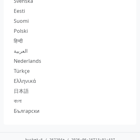
Svenska
Eesti
Suomi
Polski
हिन्दी
العربية
Nederlands
Türkçe
Ελληνικά
日本語
বাংলা
Български
bucket-6
/
267204a
/
2026-06-16T13:01:43Z