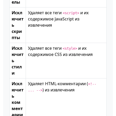
елы
Искл
Удаляет все теги
и их
<script>
ючит
содержимое JavaScript из
ь
извлечения
скри
пты
Искл
Удаляет все теги
и их
<style>
ючит
содержимое CSS из извлечения
ь
стил
и
Искл
Удаляет HTML-комментарии (
<!--
ючит
) из извлечения
... -->
ь
ком
мент
арии