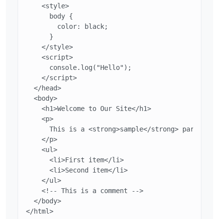
    <style>

      body {

        color: black;

      }

    </style>

    <script>

      console.log("Hello");

    </script>

  </head>

  <body>

    <h1>Welcome to Our Site</h1>

    <p>

      This is a <strong>sample</strong> paragraph 
    </p>

    <ul>

      <li>First item</li>

      <li>Second item</li>

    </ul>

    <!-- This is a comment -->

  </body>

</html>