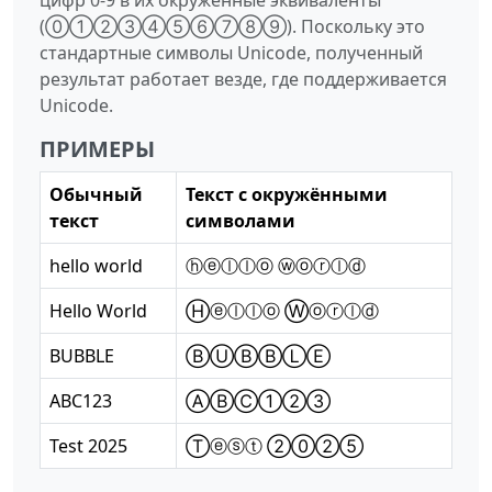
(⓪①②③④⑤⑥⑦⑧⑨). Поскольку это
стандартные символы Unicode, полученный
результат работает везде, где поддерживается
Unicode.
ПРИМЕРЫ
Обычный
Текст с окружёнными
текст
символами
hello world
ⓗⓔⓛⓛⓞ ⓦⓞⓡⓛⓓ
Hello World
Ⓗⓔⓛⓛⓞ Ⓦⓞⓡⓛⓓ
BUBBLE
ⒷⓊⒷⒷⓁⒺ
ABC123
ⒶⒷⒸ①②③
Test 2025
Ⓣⓔⓢⓣ ②⓪②⑤