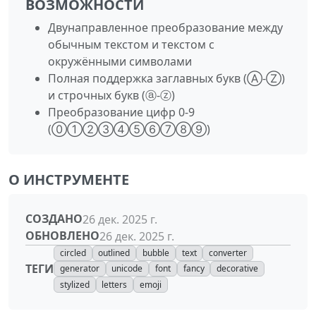
ВОЗМОЖНОСТИ
Двунаправленное преобразование между
обычным текстом и текстом с
окружёнными символами
Полная поддержка заглавных букв (Ⓐ‑Ⓩ)
и строчных букв (ⓐ‑ⓩ)
Преобразование цифр 0‑9
(⓪①②③④⑤⑥⑦⑧⑨)
О ИНСТРУМЕНТЕ
СОЗДАНО
26 дек. 2025 г.
ОБНОВЛЕНО
26 дек. 2025 г.
circled
outlined
bubble
text
converter
ТЕГИ
generator
unicode
font
fancy
decorative
stylized
letters
emoji