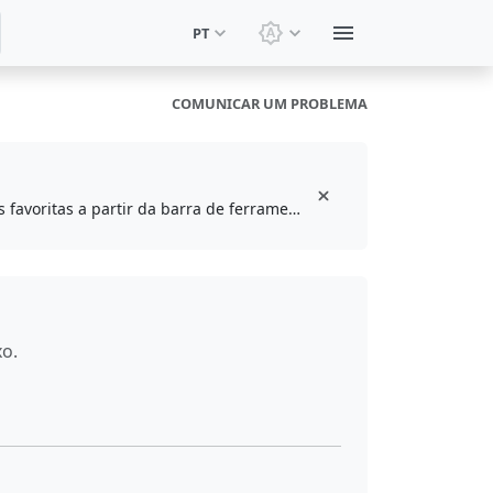
PT
Alternar tema: Tema do s
COMUNICAR UM PROBLEMA
Instale a extensão gratuita do navegador para marcar e acessar suas ferramentas favoritas a partir da barra de ferramentas
xo.