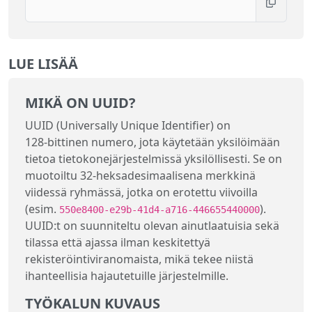
LUE LISÄÄ
MIKÄ ON UUID?
UUID (Universally Unique Identifier) on
128‑bittinen numero, jota käytetään yksilöimään
tietoa tietokonejärjestelmissä yksilöllisesti. Se on
muotoiltu 32‑heksadesimaalisena merkkinä
viidessä ryhmässä, jotka on erotettu viivoilla
(esim.
).
550e8400-e29b-41d4-a716-446655440000
UUID:t on suunniteltu olevan ainutlaatuisia sekä
tilassa että ajassa ilman keskitettyä
rekisteröintiviranomaista, mikä tekee niistä
ihanteellisia hajautetuille järjestelmille.
TYÖKALUN KUVAUS