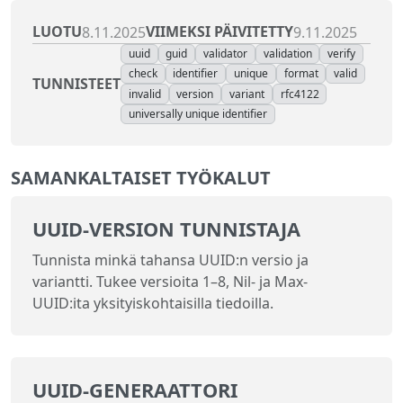
LUOTU
VIIMEKSI PÄIVITETTY
8.11.2025
9.11.2025
uuid
guid
validator
validation
verify
check
identifier
unique
format
valid
TUNNISTEET
invalid
version
variant
rfc4122
universally unique identifier
SAMANKALTAISET TYÖKALUT
UUID-VERSION TUNNISTAJA
Tunnista minkä tahansa UUID:n versio ja
variantti. Tukee versioita 1–8, Nil- ja Max-
UUID:ita yksityiskohtaisilla tiedoilla.
UUID‑GENERAATTORI