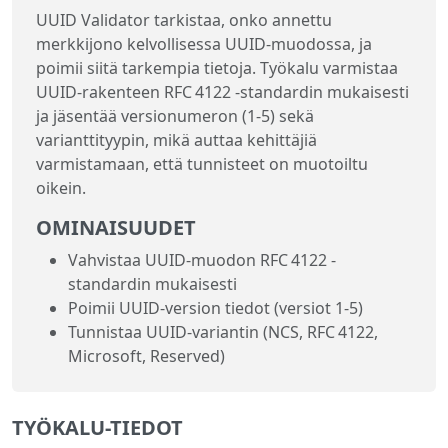
UUID Validator tarkistaa, onko annettu
merkkijono kelvollisessa UUID‑muodossa, ja
poimii siitä tarkempia tietoja. Työkalu varmistaa
UUID‑rakenteen RFC 4122 -standardin mukaisesti
ja jäsentää versionumeron (1‑5) sekä
varianttityypin, mikä auttaa kehittäjiä
varmistamaan, että tunnisteet on muotoiltu
oikein.
OMINAISUUDET
Vahvistaa UUID‑muodon RFC 4122 -
standardin mukaisesti
Poimii UUID‑version tiedot (versiot 1‑5)
Tunnistaa UUID‑variantin (NCS, RFC 4122,
Microsoft, Reserved)
TYÖKALU-TIEDOT