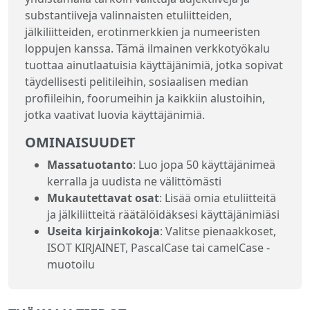
substantiiveja valinnaisten etuliitteiden,
jälkiliitteiden, erotinmerkkien ja numeeristen
loppujen kanssa. Tämä ilmainen verkkotyökalu
tuottaa ainutlaatuisia käyttäjänimiä, jotka sopivat
täydellisesti pelitileihin, sosiaalisen median
profiileihin, foorumeihin ja kaikkiin alustoihin,
jotka vaativat luovia käyttäjänimiä.
OMINAISUUDET
Massatuotanto
: Luo jopa 50 käyttäjänimeä
kerralla ja uudista ne välittömästi
Mukautettavat osat
: Lisää omia etuliitteitä
ja jälkiliitteitä räätälöidäksesi käyttäjänimiäsi
Useita kirjainkokoja
: Valitse pienaakkoset,
ISOT KIRJAINET, PascalCase tai camelCase -
muotoilu