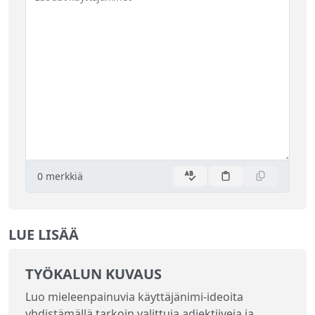
0
merkkiä
LUE LISÄÄ
TYÖKALUN KUVAUS
Luo mieleenpainuvia käyttäjänimi-ideoita
yhdistämällä tarkoin valittuja adjektiiveja ja