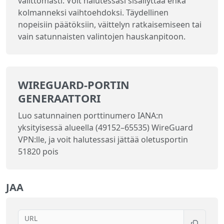
välittömästi. Voit halutessasi sisällyttää ehkä
kolmanneksi vaihtoehdoksi. Täydellinen
nopeisiin päätöksiin, väittelyn ratkaisemiseen tai
vain satunnaisten valintojen hauskanpitoon.
WIREGUARD-PORTIN
GENERAATTORI
Luo satunnainen porttinumero IANA:n
yksityisessä alueella (49152–65535) WireGuard
VPN:lle, ja voit halutessasi jättää oletusportin
51820 pois
JAA
URL