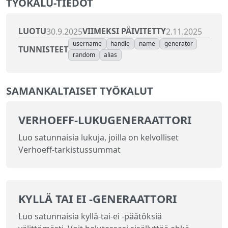
TYÖKALU-TIEDOT
LUOTU
VIIMEKSI PÄIVITETTY
30.9.2025
2.11.2025
username
handle
name
generator
TUNNISTEET
random
alias
SAMANKALTAISET TYÖKALUT
VERHOEFF-LUKUGENERAATTORI
Luo satunnaisia lukuja, joilla on kelvolliset
Verhoeff-tarkistussummat
KYLLÄ TAI EI -GENERAATTORI
Luo satunnaisia kyllä‑tai‑ei -päätöksiä