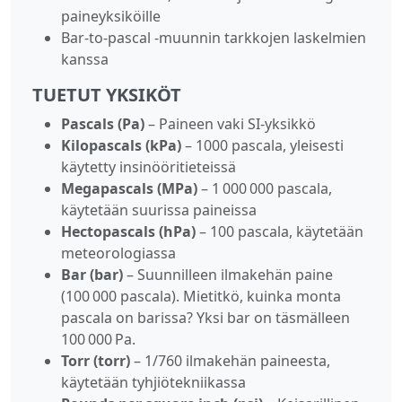
paineyksiköille
Bar‑to‑pascal -muunnin tarkkojen laskelmien
kanssa
TUETUT YKSIKÖT
Pascals (Pa)
– Paineen vaki SI‑yksikkö
Kilopascals (kPa)
– 1000 pascala, yleisesti
käytetty insinööritieteissä
Megapascals (MPa)
– 1 000 000 pascala,
käytetään suurissa paineissa
Hectopascals (hPa)
– 100 pascala, käytetään
meteorologiassa
Bar (bar)
– Suunnilleen ilmakehän paine
(100 000 pascala). Mietitkö, kuinka monta
pascala on barissa? Yksi bar on täsmälleen
100 000 Pa.
Torr (torr)
– 1/760 ilmakehän paineesta,
käytetään tyhjiötekniikassa