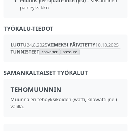
Pounds per square inch (psi)
– Keisarillinen
paineyksikkö
TYÖKALU-TIEDOT
LUOTU
VIIMEKSI PÄIVITETTY
24.8.2025
10.10.2025
TUNNISTEET
converter
pressure
SAMANKALTAISET TYÖKALUT
TEHOMUUNNIN
Muunna eri tehoyksiköiden (watti, kilowatti jne.)
välillä.