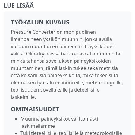
LUE LISÄÄ
TYÖKALUN KUVAUS
Pressure Converter on monipuolinen
ilmanpaineen yksikön muunnin, jonka avulla
voidaan muuntaa eri paineen mittayksiköiden
välillä. Olipa kyseessä bar‑to‑pascal -muunnin tai
minkä tahansa sovelluksen paineyksiköiden
muuntaminen, tämä laskin tukee sekä metrisia
että keisarillisia paineyksiköitä, mikä tekee siitä
olennaisen työkalu insinööreille, meteorologeille,
teollisuuden sovelluksille ja tieteellisille
laskelmille.
OMINAISUUDET
Muunna paineyksiköt välittömästi
laskimellamme
Tuki tieteellisille, teollisille ja meteorologisille