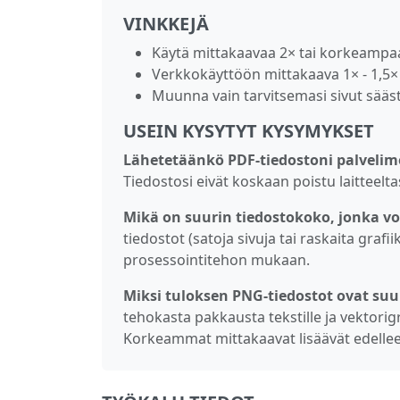
VINKKEJÄ
Käytä mittakaavaa 2× tai korkeampaa a
Verkkokäyttöön mittakaava 1× - 1,5× 
Muunna vain tarvitsemasi sivut sääst
USEIN KYSYTYT KYSYMYKSET
Lähetetäänkö PDF-tiedostoni palvelim
Tiedostosi eivät koskaan poistu laitteeltas
Mikä on suurin tiedostokoko, jonka 
tiedostot (satoja sivuja tai raskaita grafii
prosessointitehon mukaan.
Miksi tuloksen PNG-tiedostot ovat su
tehokasta pakkausta tekstille ja vektorigr
Korkeammat mittakaavat lisäävät edellee