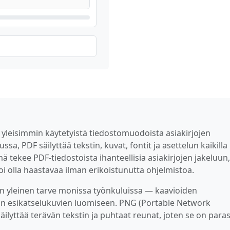
yleisimmin käytetyistä tiedostomuodoista asiakirjojen
a, PDF säilyttää tekstin, kuvat, fontit ja asettelun kaikilla
tämä tekee PDF-tiedostoista ihanteellisia asiakirjojen jakeluun,
oi olla haastavaa ilman erikoistunutta ohjelmistoa.
 yleinen tarve monissa työnkuluissa — kaavioiden
in esikatselukuvien luomiseen. PNG (Portable Network
ilyttää terävän tekstin ja puhtaat reunat, joten se on para