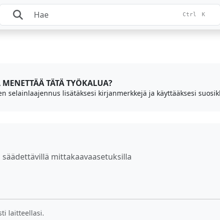
Ctrl
K
 MENETTÄÄ TÄTÄ TYÖKALUA?
n selainlaajennus lisätäksesi kirjanmerkkejä ja käyttääksesi suosikk
säädettävillä mittakaavaasetuksilla
i laitteellasi.