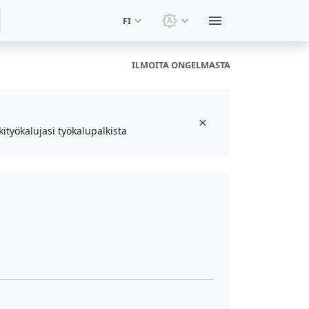
FI
Vaihda teemaa: Järjeste
ILMOITA ONGELMASTA
ityökalujasi työkalupalkista