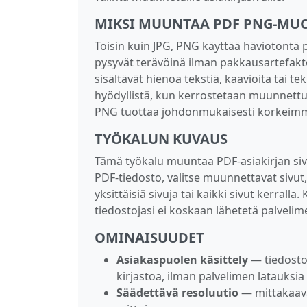
MIKSI MUUNTAA PDF PNG-MU
Toisin kuin JPG, PNG käyttää häviötöntä pa
pysyvät terävöinä ilman pakkausartefakte
sisältävät hienoa tekstiä, kaavioita tai t
hyödyllistä, kun kerrostetaan muunnettu
PNG tuottaa johdonmukaisesti korkeimm
TYÖKALUN KUVAUS
Tämä työkalu muuntaa PDF-asiakirjan siv
PDF-tiedosto, valitse muunnettavat sivut,
yksittäisiä sivuja tai kaikki sivut kerralla
tiedostojasi ei koskaan lähetetä palvelime
OMINAISUUDET
Asiakaspuolen käsittely
— tiedosto
kirjastoa, ilman palvelimen latauksia 
Säädettävä resoluutio
— mittakaaval