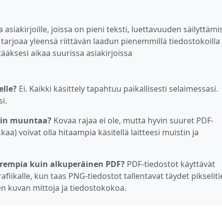
siakirjoille, joissa on pieni teksti, luettavuuden säilyttämi
tarjoaa yleensä riittävän laadun pienemmillä tiedostokoilla
ääksesi aikaa suurissa asiakirjoissa
elle?
Ei. Kaikki käsittely tapahtuu paikallisesti selaimessasi.
i.
voin muuntaa?
Kovaa rajaa ei ole, mutta hyvin suuret PDF-
kkaa) voivat olla hitaampia käsitellä laitteesi muistin ja
urempia kuin alkuperäinen PDF?
PDF-tiedostot käyttävät
afiikalle, kun taas PNG-tiedostot tallentavat täydet pikseliti
n kuvan mittoja ja tiedostokokoa.