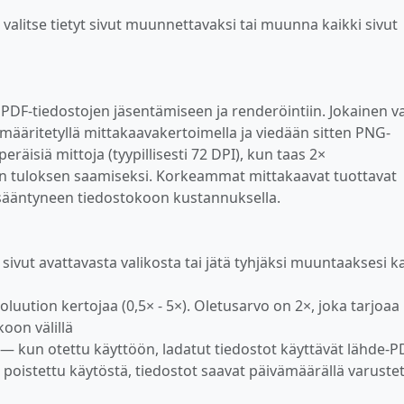
valitse tietyt sivut muunnettavaksi tai muunna kaikki sivut
 PDF-tiedostojen jäsentämiseen ja renderöintiin. Jokainen va
 määritetyllä mittakaavakertoimella ja viedään sitten PNG-
räisiä mittoja (tyypillisesti 72 DPI), kun taas 2×
n tuloksen saamiseksi. Korkeammat mittakaavat tuottavat
isääntyneen tiedostokoon kustannuksella.
 sivut avattavasta valikosta tai jätä tyhjäksi muuntaaksesi k
luution kertojaa (0,5× - 5×). Oletusarvo on 2×, joka tarjoaa
oon välillä
— kun otettu käyttöön, ladatut tiedostot käyttävät lähde-P
n poistettu käytöstä, tiedostot saavat päivämäärällä varuste