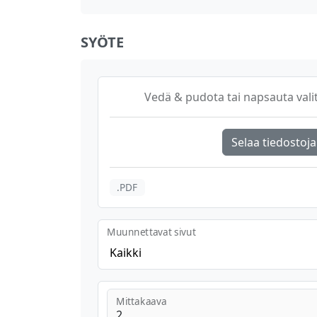
SYÖTE
Vedä & pudota tai napsauta valit
Selaa tiedostoja
.PDF
Muunnettavat sivut
Kaikki
Mittakaava