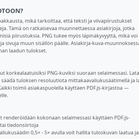
OTOON?
kkausta, mikä tarkoittaa, että teksti ja viivapiirustukset
ja. Tämä on ratkaisevaa muunnettaessa asiakirjoja, jotka
eknisiä piirustuksia. PNG tukee myös läpinäkyvyyttä, mikä voi 
ja sivuja muun sisällön päälle. Asiakirja-kuva-muunnoksess
an laadun tulokset.
ut korkealaatuisiksi PNG-kuviksi suoraan selaimessasi. Lat
 säädä tuloksen resoluutiota mittakaavaliukusäätimellä ja l
. Kaikki toimii asiakaspuolella käyttäen PDF.js-kirjastoa —
lle.
t renderöidään kokonaan selaimessasi käyttäen PDF.js-
tai tiedonsiirtoja
iukusäädin 0,5× - 5× avulla voit hallita tuloskuvan laatua ja