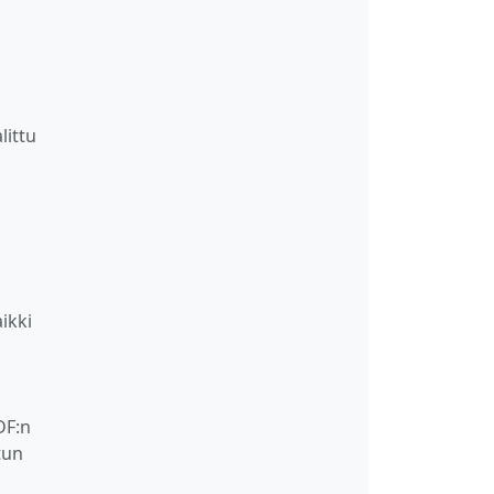
littu
aikki
DF:n
tun