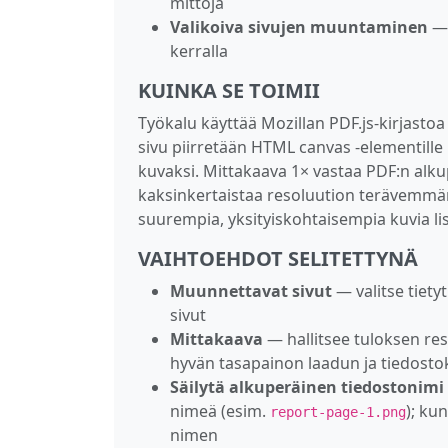
mittoja
Valikoiva sivujen muuntaminen
— 
kerralla
KUINKA SE TOIMII
Työkalu käyttää Mozillan PDF.js-kirjastoa
sivu piirretään HTML canvas -elementille
kuvaksi. Mittakaava 1× vastaa PDF:n alkupe
kaksinkertaistaa resoluution terävemmä
suurempia, yksityiskohtaisempia kuvia l
VAIHTOEHDOT SELITETTYNÄ
Muunnettavat sivut
— valitse tietyt
sivut
Mittakaava
— hallitsee tuloksen reso
hyvän tasapainon laadun ja tiedostok
Säilytä alkuperäinen tiedostonimi
nimeä (esim.
); ku
report-page-1.png
nimen