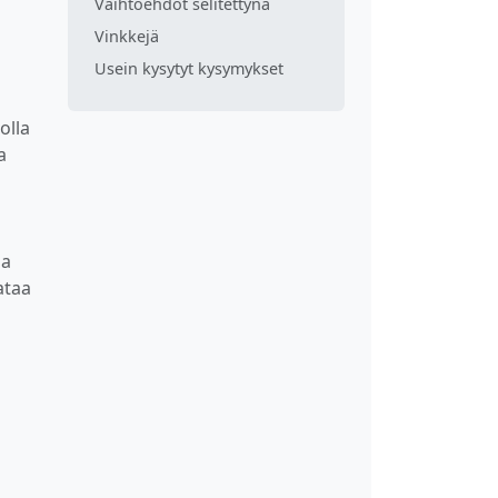
Vaihtoehdot selitettynä
Vinkkejä
Usein kysytyt kysymykset
olla
a
aa
ataa