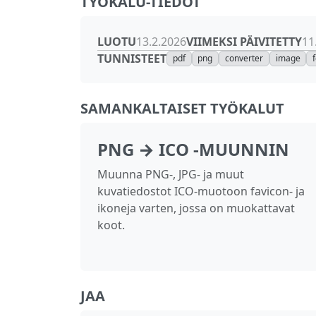
TYÖKALU-TIEDOT
LUOTU
VIIMEKSI PÄIVITETTY
13.2.2026
11
TUNNISTEET
pdf
png
converter
image
SAMANKALTAISET TYÖKALUT
PNG → ICO -MUUNNIN
Muunna PNG-, JPG- ja muut
kuvatiedostot ICO-muotoon favicon- ja
ikoneja varten, jossa on muokattavat
koot.
JAA