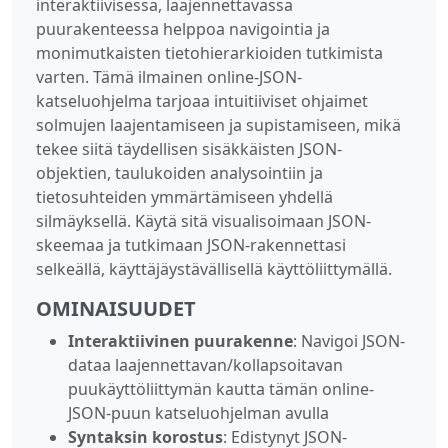
interaktiivisessa, laajennettavassa
puurakenteessa helppoa navigointia ja
monimutkaisten tietohierarkioiden tutkimista
varten. Tämä ilmainen online-JSON-
katseluohjelma tarjoaa intuitiiviset ohjaimet
solmujen laajentamiseen ja supistamiseen, mikä
tekee siitä täydellisen sisäkkäisten JSON-
objektien, taulukoiden analysointiin ja
tietosuhteiden ymmärtämiseen yhdellä
silmäyksellä. Käytä sitä visualisoimaan JSON-
skeemaa ja tutkimaan JSON-rakennettasi
selkeällä, käyttäjäystävällisellä käyttöliittymällä.
OMINAISUUDET
Interaktiivinen puurakenne
: Navigoi JSON-
dataa laajennettavan/kollapsoitavan
puukäyttöliittymän kautta tämän online-
JSON-puun katseluohjelman avulla
Syntaksin korostus
: Edistynyt JSON-