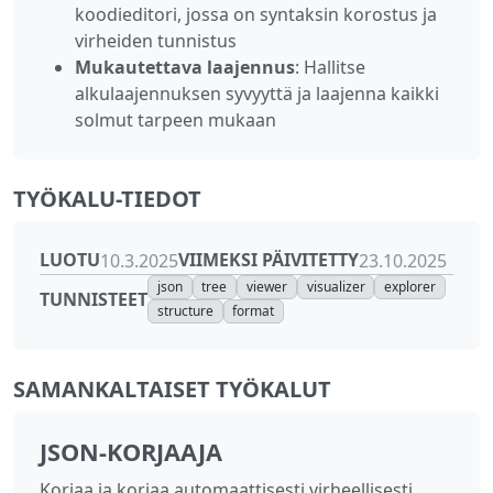
koodieditori, jossa on syntaksin korostus ja
virheiden tunnistus
Mukautettava laajennus
: Hallitse
alkulaajennuksen syvyyttä ja laajenna kaikki
solmut tarpeen mukaan
TYÖKALU-TIEDOT
LUOTU
VIIMEKSI PÄIVITETTY
10.3.2025
23.10.2025
json
tree
viewer
visualizer
explorer
TUNNISTEET
structure
format
SAMANKALTAISET TYÖKALUT
JSON-KORJAAJA
Korjaa ja korjaa automaattisesti virheellisesti