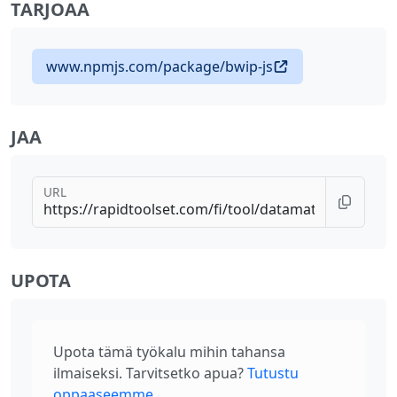
TARJOAA
www.npmjs.com/package/bwip-js
JAA
URL
UPOTA
Upota tämä työkalu mihin tahansa
ilmaiseksi. Tarvitsetko apua?
Tutustu
oppaaseemme
.