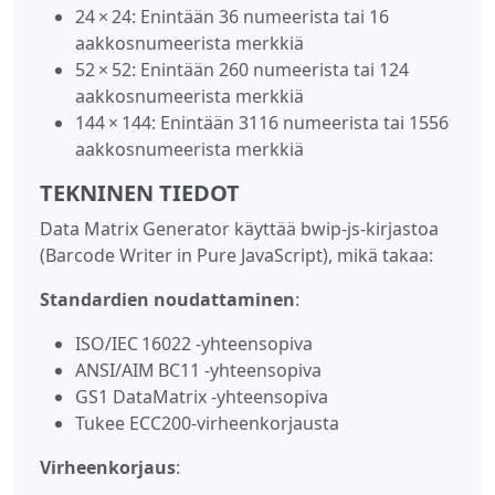
24 × 24: Enintään 36 numeerista tai 16
aakkosnumeerista merkkiä
52 × 52: Enintään 260 numeerista tai 124
aakkosnumeerista merkkiä
144 × 144: Enintään 3116 numeerista tai 1556
aakkosnumeerista merkkiä
TEKNINEN TIEDOT
Data Matrix Generator käyttää bwip-js‑kirjastoa
(Barcode Writer in Pure JavaScript), mikä takaa:
Standardien noudattaminen
:
ISO/IEC 16022 -yhteensopiva
ANSI/AIM BC11 -yhteensopiva
GS1 DataMatrix -yhteensopiva
Tukee ECC200‑virheenkorjausta
Virheenkorjaus
: