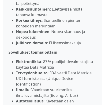
tai peitettynä
Kaikkisuuntainen
: Luettavissa mistä
tahansa kulmasta
Korkea tiheys
: Ihanteellinen pienten
kohteiden merkintään
Nopea lukeminen
: Nopea skannaus ja
dekoodaus
Julkinen domain
: Ei lisenssimaksuja
Sovellukset toimialoittain
:
Elektroniikka
: 87 % puolijohdevalmistajista
käyttää Data Matrixia
Terveydenhuolto
: FDA vaatii Data Matrixia
UDI‑tunnisteissa (Unique Device
Identification)
Ilmailu
: Vaaditaan suurimmilta
ilmailuvalmistajilta (Boeing, Airbus)
Autoteollisuus
: Käytetään osien