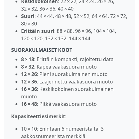
Keskikokoinen
: 22 × 22, 24 × 24, 26 × 26,
32 × 32, 36 × 36, 40 × 40
Suuri
: 44 × 44, 48 × 48, 52 × 52, 64 × 64, 72 × 72,
80 × 80
Erittäin suuri
: 88 × 88, 96 × 96, 104 × 104,
120 × 120, 132 × 132, 144 × 144
SUORAKULMAISET KOOT
8 × 18
: Erittäin kompakti, rajoitettu data
8 × 32
: Kapea vaakasuora muoto
12 × 26
: Pieni suorakulmainen muoto
12 × 36
: Laajennettu vaakasuora muoto
16 × 36
: Keskikokoinen suorakulmainen
muoto
16 × 48
: Pitkä vaakasuora muoto
Kapasiteettiesimerkit
:
10 × 10: Enintään 6 numeerista tai 3
aakkosnumeerista merkkiä