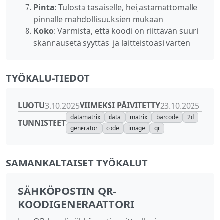
Pinta
: Tulosta tasaiselle, heijastamattomalle
pinnalle mahdollisuuksien mukaan
Koko
: Varmista, että koodi on riittävän suuri
skannausetäisyyttäsi ja laitteistoasi varten
TYÖKALU-TIEDOT
LUOTU
VIIMEKSI PÄIVITETTY
3.10.2025
23.10.2025
datamatrix
data
matrix
barcode
2d
TUNNISTEET
generator
code
image
qr
SAMANKALTAISET TYÖKALUT
SÄHKÖPOSTIN QR-
KOODIGENERAATTORI