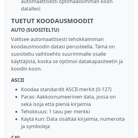
automaattisesti optimaalisimman koon
datallesi
TUETUT KOODAUSMOODIT
AUTO (SUOSITELTU)
Valitsee automaattisesti tehokkaimman
koodausmoodin datasi perusteella. Tämä on
suositeltu vaihtoehto suurimmalle osalle
käyttäjistä, koska se optimoi datakapasiteetin ja
koodin koon.
ASCII
Koodaa standardit ASCII‑merkit (0‑127)
Paras: Aakkosnumeerinen data, jossa on
sekä isoja että pieniä kirjaimia
Tehokkuus: 1 tavu per merkki
Käytä kun: Data sisältää kirjaimia, numeroita
ja symboleja
C40