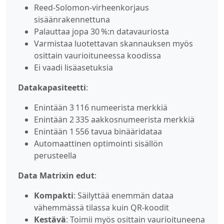
Reed‑Solomon‑virheenkorjaus
sisäänrakennettuna
Palauttaa jopa 30 %:n datavauriosta
Varmistaa luotettavan skannauksen myös
osittain vaurioituneessa koodissa
Ei vaadi lisäasetuksia
Datakapasiteetti
:
Enintään 3 116 numeerista merkkiä
Enintään 2 335 aakkosnumeerista merkkiä
Enintään 1 556 tavua binääridataa
Automaattinen optimointi sisällön
perusteella
Data Matrixin edut
:
Kompakti
: Säilyttää enemmän dataa
vähemmässä tilassa kuin QR‑koodit
Kestävä
: Toimii myös osittain vaurioituneena