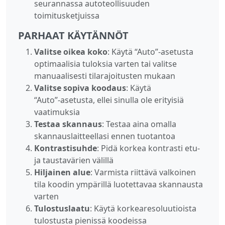
seurannassa autoteollisuuden
toimitusketjuissa
PARHAAT KÄYTÄNNÖT
Valitse oikea koko
: Käytä “Auto”‑asetusta
optimaalisia tuloksia varten tai valitse
manuaalisesti tilarajoitusten mukaan
Valitse sopiva koodaus
: Käytä
“Auto”‑asetusta, ellei sinulla ole erityisiä
vaatimuksia
Testaa skannaus
: Testaa aina omalla
skannauslaitteellasi ennen tuotantoa
Kontrastisuhde
: Pidä korkea kontrasti etu‑
ja taustavärien välillä
Hiljainen alue
: Varmista riittävä valkoinen
tila koodin ympärillä luotettavaa skannausta
varten
Tulostuslaatu
: Käytä korkearesoluutioista
tulostusta pienissä koodeissa