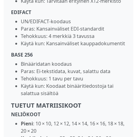
Käytä kun: Tarvitaan erityinen X12‑merkistö
EDIFACT
UN/EDIFACT‑koodaus
Paras: Kansainväliset EDI‑standardit
Tehokkuus: 4 merkkiä 3 tavussa
Käytä kun: Kansainväliset kauppadokumentit
BASE 256
Binääridatan koodaus
Paras: Ei‑tekstidata, kuvat, salattu data
Tehokkuus: 1 tavu per tavu
Käytä kun: Koodaat binääritiedostoja tai
salattua sisältöä
TUETUT MATRIISIKOOT
NELIÖKOOT
Pieni
: 10 × 10, 12 × 12, 14 × 14, 16 × 16, 18 × 18,
20 × 20