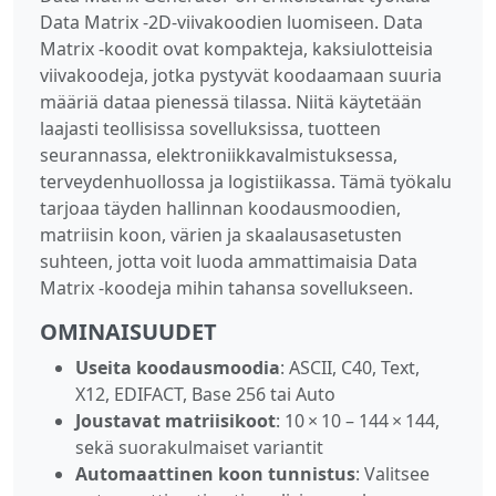
Data Matrix -2D-viivakoodien luomiseen. Data
Matrix -koodit ovat kompakteja, kaksiulotteisia
viivakoodeja, jotka pystyvät koodaamaan suuria
määriä dataa pienessä tilassa. Niitä käytetään
laajasti teollisissa sovelluksissa, tuotteen
seurannassa, elektroniikkavalmistuksessa,
terveydenhuollossa ja logistiikassa. Tämä työkalu
tarjoaa täyden hallinnan koodausmoodien,
matriisin koon, värien ja skaalausasetusten
suhteen, jotta voit luoda ammattimaisia Data
Matrix -koodeja mihin tahansa sovellukseen.
OMINAISUUDET
Useita koodausmoodia
: ASCII, C40, Text,
X12, EDIFACT, Base 256 tai Auto
Joustavat matriisikoot
: 10 × 10 – 144 × 144,
sekä suorakulmaiset variantit
Automaattinen koon tunnistus
: Valitsee